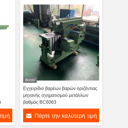
Βίντεο
Εγχειρίδιο βαρέων βαρών οριζόντιας
μηχανής σχηματισμού μετάλλων
ύ
βαθμός BC6063
τιμή
Πάρτε την καλύτερη τιμή