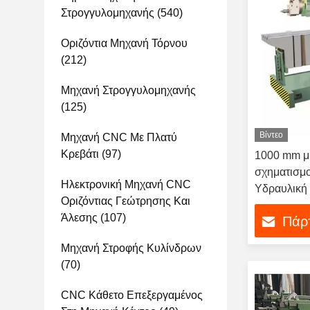
Στρογγυλομηχανής
(540)
Οριζόντια Μηχανή Τόρνου
(212)
Μηχανή Στρογγυλομηχανής
(125)
Βίντεο
Μηχανή CNC Με Πλατύ
Κρεβάτι
(97)
1000 mm μ
σχηματισμ
Ηλεκτρονική Μηχανή CNC
Υδραυλική
Οριζόντιας Γεώτρησης Και
Άλεσης
(107)
Πάρτ
Μηχανή Στροφής Κυλίνδρων
(70)
CNC Κάθετο Επεξεργαμένος