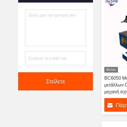
Βίντεο
BC6050 Μη
Στείλετε
μετάλλων Ο
μηχανή σχ
Πάρτ