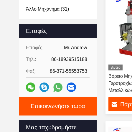
Άλλο Μηχάνημα
(31)
Επαφές
Επαφές:
Mr. Andrew
Τηλ.:
86-18939515188
Βίντεο
Φαξ:
86-371-55553753
Βόρειο Μη
Γεροτροχί
Μεταλλικώ
Πάρτ
Επικοινωνήστε τώρα
Μας ταχυδρομήστε