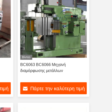
Βίντεο
ή
BC6063 BC6066 Μηχανή
διαμόρφωσης μετάλλων
τιμή
Πάρτε την καλύτερη τιμή