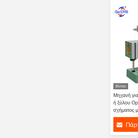
Βίντεο
Μηχανή για
ή ξύλου Ορ
σχήματος 
Πάρτ