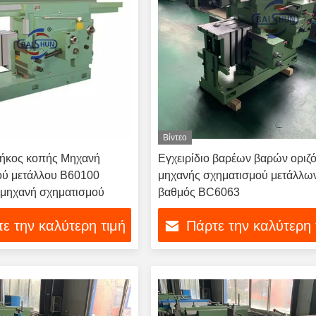
Βίντεο
ήκος κοπής Μηχανή
Εγχειρίδιο βαρέων βαρών οριζό
ού μετάλλου B60100
μηχανής σχηματισμού μετάλλω
 μηχανή σχηματισμού
βαθμός BC6063
ε την καλύτερη τιμή
Πάρτε την καλύτερη 