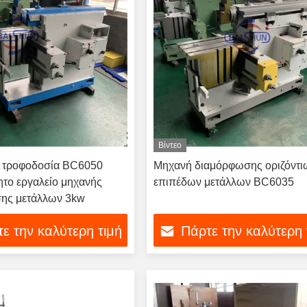
Βίντεο
η τροφοδοσία BC6050
Μηχανή διαμόρφωσης οριζόντι
το εργαλείο μηχανής
επιπέδων μετάλλων BC6035
ης μετάλλων 3kw
ε την καλύτερη τιμή
Πάρτε την καλύτερη 