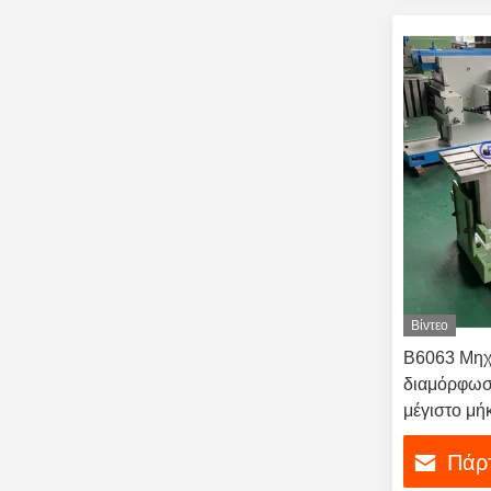
Βίντεο
Β6063 Μηχ
διαμόρφωσ
μέγιστο μή
Πάρτ