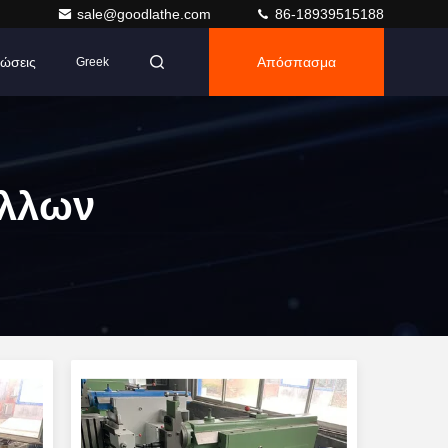
sale@goodlathe.com
86-18939515188
ώσεις
Απόσπασμα
Greek
άλλων