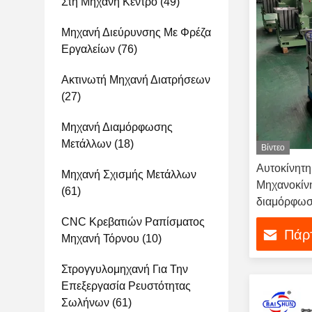
Στη Μηχανή Κέντρο
(49)
Μηχανή Διεύρυνσης Με Φρέζα
Εργαλείων
(76)
Ακτινωτή Μηχανή Διατρήσεων
(27)
Μηχανή Διαμόρφωσης
Μετάλλων
(18)
Βίντεο
Αυτοκίνητ
Μηχανή Σχισμής Μετάλλων
Μηχανοκίνη
(61)
διαμόρφωσ
CNC Κρεβατιών Ραπίσματος
Πάρτ
Μηχανή Τόρνου
(10)
Στρογγυλομηχανή Για Την
Επεξεργασία Ρευστότητας
Σωλήνων
(61)