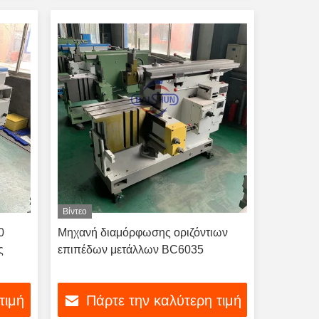
Βίντεο
0
Μηχανή διαμόρφωσης οριζόντιων
ς
επιπέδων μετάλλων BC6035
τιμή
Πάρτε την καλύτερη τιμή