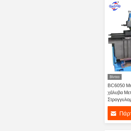
Βίντεο
BC6050 Μη
χάλυβα Μετ
Στρογγυλομ
Πάρτ