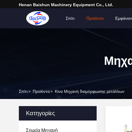
Henan Baishun Machinery Equipment Co., Ltd.
Σπίτι
Προϊόντα
Εμφάνισ
Μηχα
Σπίτι
>
Προϊόντα
>
Κίνα Μηχανή διαμόρφωσης μετάλλων
Κατηγορίες
Σημεία Μηχανή