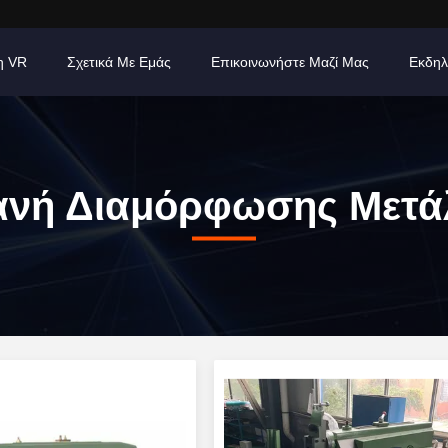
η VR
Σχετικά Με Εμάς
Επικοινωνήστε Μαζί Μας
Εκδηλ
νή Διαμόρφωσης Μετ