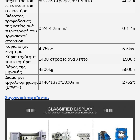
ταχύτητας του
50-275 στροφές ανά λεπτό
40-200 
σπιντέλου του
εστιαστήρα
Βιότοπος
τροφοδοσίας
της εστίας ανά
0.24-4.25mm/r
0.4-4mm
περιστροφή του
εργασιακού
στοιχείου
Κύρια ισχύς
4.75kw
5.5kw
κινητήρα
Κύρια ταχύτητα
1430 στροφές ανά λεπτό
1500 στ
του κινητήρα
Βάρος της
4500kg
5500 κιλ
μηχανής
Διάμετροι
εργαλειομηχανής
2440*1370*1800mm
2752*1
(L*W*H)
Συγγενικά προϊόντα: