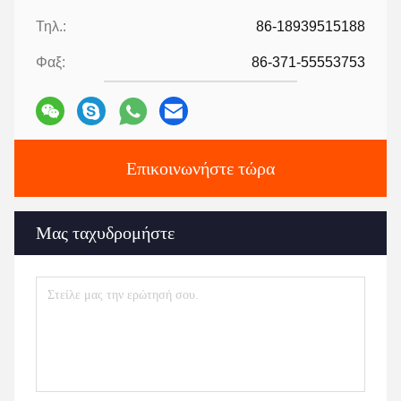
Τηλ.:
86-18939515188
Φαξ:
86-371-55553753
Επικοινωνήστε τώρα
Μας ταχυδρομήστε