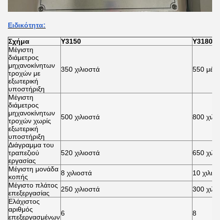
Ειδικότητα:
Σχήμα
Y3150
Υ3180
Μέγιστη
διάμετρος
μηχανοκίνητων
350 χιλιοστά
550 μέτ
τροχών με
εξωτερική
υποστήριξη
Μέγιστη
διάμετρος
μηχανοκίνητων
500 χιλιοστά
800 χιλι
τροχών χωρίς
εξωτερική
υποστήριξη
Διάγραμμα του
τραπεζιού
520 χιλιοστά
650 χιλι
εργασίας
Μέγιστη μονάδα
8 χιλιοστά
10 χιλιο
κοπής
Μέγιστο πλάτος
250 χιλιοστά
300 χιλι
επεξεργασίας
Ελάχιστος
αριθμός
6
8
επεξεργασμένων