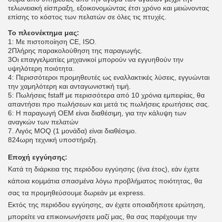
τελωνειακή είσπραξη, εξοικονομώντας έτσι χρόνο και μειώνοντας
επίσης το κόστος των πελατών σε όλες τις πτυχές.
Το πλεονέκτημα μας:
1: Με πιστοποίηση CE, ISO.
2Πλήρης παρακολούθηση της παραγωγής.
3Οι επαγγελματίες μηχανικοί μπορούν να εγγυηθούν την
υψηλότερη ποιότητα.
4: Περισσότεροι προμηθευτές ως εναλλακτικές λύσεις, εγγυώνται
την χαμηλότερη και ανταγωνιστική τιμή.
5: Πωλήσεις fstaff με περισσότερα από 10 χρόνια εμπειρίας, θα
απαντήσει προ πωλήσεων και μετά τις πωλήσεις ερωτήσεις σας.
6: Η παραγωγή OEM είναι διαθέσιμη, για την κάλυψη των
αναγκών των πελατών
7. Λιγός MOQ (1 μονάδα) είναι διαθέσιμο.
824ωρη τεχνική υποστήριξη.
Εποχή εγγύησης:
Κατά τη διάρκεια της περιόδου εγγύησης (ένα έτος), εάν έχετε
κάποια κομμάτια σπασμένα λόγω προβλήματος ποιότητας, θα
σας τα προμηθεύσουμε δωρεάν με express.
Εκτός της περιόδου εγγύησης, αν έχετε οποιαδήποτε ερώτηση,
μπορείτε να επικοινωνήσετε μαζί μας, θα σας παρέχουμε την