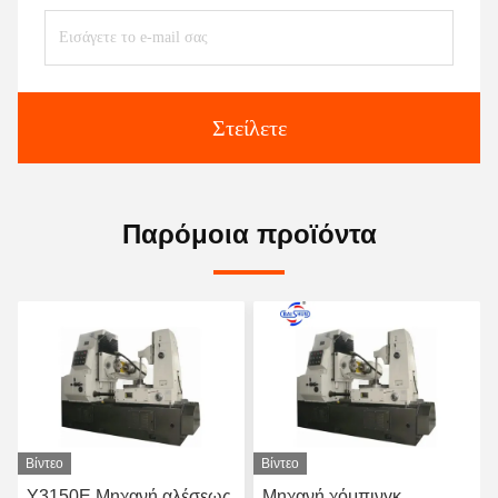
Στείλετε
Παρόμοια προϊόντα
Βίντεο
Βίντεο
Μηχανή χόμπινγκ
Μηχανή επεξεργασίας