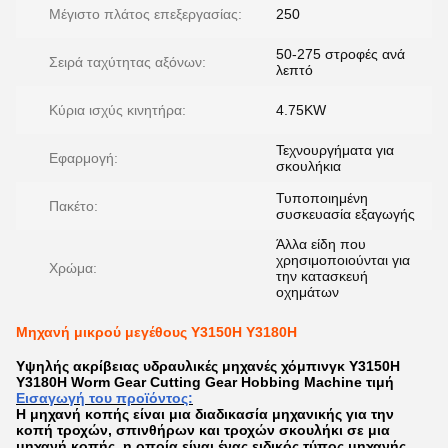
Μέγιστο πλάτος επεξεργασίας:
250
50-275 στροφές ανά
Σειρά ταχύτητας αξόνων:
λεπτό
Κύρια ισχύς κινητήρα:
4.75KW
Τεχνουργήματα για
Εφαρμογή:
σκουλήκια
Τυποποιημένη
Πακέτο:
συσκευασία εξαγωγής
Άλλα είδη που
χρησιμοποιούνται για
Χρώμα:
την κατασκευή
οχημάτων
Μηχανή μικρού μεγέθους Y3150H Y3180H
Υψηλής ακρίβειας υδραυλικές μηχανές χόμπινγκ Y3150H
Y3180H Worm Gear Cutting Gear Hobbing Machine τιμή
Εισαγωγή του προϊόντος:
Η μηχανή κοπής είναι μια διαδικασία μηχανικής για την
κοπή τροχών, σπινθήρων και τροχών σκουλήκι σε μια
μηχανή κοπής, η οποία είναι ένας ειδικός τύπος μηχανής