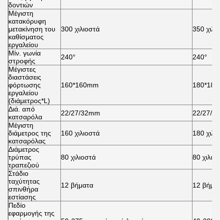
δοντιών
Μέγιστη
κατακόρυφη
μετακίνηση του
300 χιλιοστά
350 χιλι
καθίσματος
εργαλείου
Μίν. γωνία
240°
240°
στροφής
Μέγιστες
διαστάσεις
φόρτωσης
160*160mm
180*18
εργαλείου
(διάμετρος*L)
Διά. από
22/27/32mm
22/27/32
κατσαρόλα
Μέγιστη
διάμετρος της
160 χιλιοστά
180 χιλι
κατσαρόλας
Διάμετρος
τρύπας
80 χιλιοστά
80 χιλιο
τραπεζιού
Στάδιο
ταχύτητας
12 βήματα
12 βήμα
σπινθήρα
εστίασης
Πεδίο
εφαρμογής της