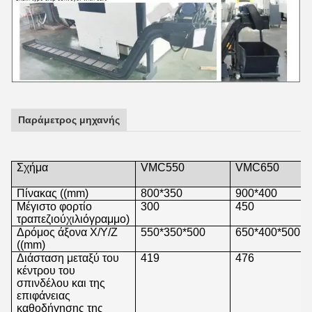
Παράμετρος μηχανής
Σχήμα
VMC550
VMC650
Πίνακας ((mm)
800*350
900*400
Μέγιστο φορτίο
300
450
τραπεζιού
χιλιόγραμμο
)
Δρόμος άξονα X/Y/Z
550*350*500
650*400*500
((mm)
Διάσταση μεταξύ του
419
476
κέντρου του
σπινδέλου και της
επιφάνειας
καθοδήγησης της