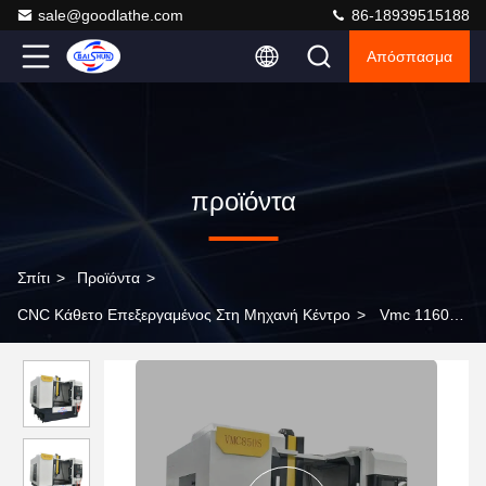
sale@goodlathe.com
86-18939515188
Απόσπασμα
προϊόντα
Σπίτι
>
Προϊόντα
>
CNC Κάθετο Επεξεργαμένος Στη Μηχανή Κέντρο
>
Vmc 1160
Cnc κάθετο κέντρο άλεσης Mitsubishi ελεγκτής