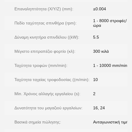
Επαναληπτότητα (X/Y/Z) (mm):
±0.004
1 - 8000 στροφές/
Πεδίο ταχύτητας σπινθήρα (rpm):
ώρα
Δύναμη κινητήρα σπινδέλου ((kW):
5.5
Μέγιστο επιτραπέζιο φορτίο (κλ):
300 κιλά
Ταχύτητα τροφών (mm/min):
1 - 10000 mm/min
Ταχύτητα ταχείας τροφοδοσίας ((m/min):
10
Min. Χρόνος αλλαγής εργαλείου (s):
2
Δυνατότητα του μαγαζιού εργαλείων:
16, 24
Βασικά σημεία πώλησης:
Ανταγωνιστική τιμή