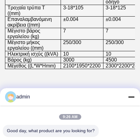
οδηγό
Τροχαία τρύπα Τ
3-18*105
3-18*125
((mm)
Επαναλαμβανόμενη
±0.004
±0.004
ακρίβεια ((mm)
Μέγιστο βάρος
7
7
εργαλείου (kg)
Μέγιστο μήκος
250/300
250/300
εργαλείου ((mm)
Ηλεκτρική ισχύς ((kVA)
10
10
Βάρος (kg)
3000
4500
Μέγεθος ((L*W*Hmm)
2100*1950*2200
2300*2200*24
Εισαγωγή της εταιρείας
admin
Το Henan Baishun Machinery Equipment Co.,Ltd είναι ένας επαγγελματίας
κατασκευαστής, που ειδικά εργάζονται για μηχανή Slotting,Βερτικάλες
μηχανές στροφής, CNC Βερτικάλες μηχανές στροφής, CNC Οριζόντια μηχανή
9:26 AM
στροφής,Μηχανή στρογγυλομηχανήςΜε 14 χρόνια εμπειρίας για μηχανές
στροφείου, έχουμε εξαγάγει τα προϊόντα μας στο Περού, τη Βραζιλία, τη Χιλή,
Good day, what product are you looking for?
το Μεξικό, την Ιταλία, την Ινδονησία,Σρι Λάνκα, Ρωσίας και Ουζμπεκιστάν.
Η εταιρεία μας δίνει μεγάλη σημασία στις διεθνείς τεχνικές ανταλλαγές και