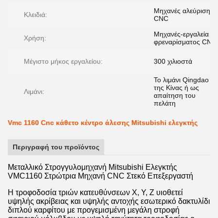
Μηχανές αλεύρισης
Κλειδιά:
CNC
Μηχανές-εργαλεία
Χρήση:
φρεναρίσματος CNC
Μέγιστο μήκος εργαλείου:
300 χιλιοστά
Το λιμάνι Qingdao
της Κίνας ή ως
Λιμάνι:
απαίτηση του
πελάτη
Vmc 1160 Cnc κάθετο κέντρο άλεσης Mitsubishi ελεγκτής
Περιγραφή του προϊόντος
Μεταλλικό Στρογγυλομηχανή Mitsubishi Ελεγκτής
VMC1160 Στρώτρια Μηχανή CNC Στεκό Επεξεργαστή
Η τροφοδοσία τριών κατευθύνσεων X, Y, Z υιοθετεί
υψηλής ακρίβειας και υψηλής αντοχής εσωτερικό δακτυλίδι
διπλού καρφίτου με προγεμισμένη μεγάλη στροφή