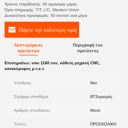
Χρόνος παράδοσης: 45 εργάσιμες μέρες
Όροι πληρωμής: T/T, L/C, Western Union
Δυνατότητα προσφοράς: 50 σετ/σετ ανά μήνα
Πάρτε την καλύτερη τιμή
Λεπτομέρειες
Περιγραφή του
προϊόντων
προϊόντος
Επισημαίνω:
vmc 1160 cnc
,
κάθετη μηχανή CNC
,
κατακόρυφος μ.τ.κ.τ.
Υπόθεση:
Νέο
Στρίψιμο σπινθήρα:
BT2ορισμός
Αριθμός σπινδάλων:
Μονό
Τύπος:
ΠΡΟΣΚΟΛΙΚΗ