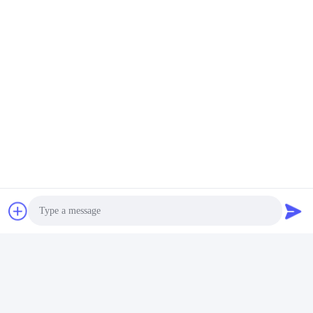
συνεργασία, έχει εισαγάγει προηγμένη τεχνολογία και χειροτεχνία από τις
Ηνωμένες Πολιτείες, τη Γερμανία, την Αυστραλία και άλλες χώρες,δημιουργεί
τις διεθνώς προηγμένες γραμμές παραγωγής και πρώτης κατηγορίας
σύγχρονη βάση δοκιμώνΚαλωσορίζουμε όλους τους φίλους που έρχονται να
επικοινωνήσουν και να συνεργαστούν.
Photo