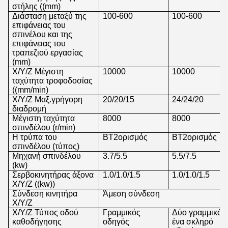
στήλης ((mm)
Διάσταση μεταξύ της
100-600
100-600
επιφάνειας του
σπινέλου και της
επιφάνειας του
τραπεζιού εργασίας
(mm)
Χ/Υ/Ζ Μέγιστη
10000
10000
ταχύτητα τροφοδοσίας
((mm/min)
X/Y/Z Μαξ.γρήγορη
20/20/15
24/24/20
διαδρομή
Μέγιστη ταχύτητα
8000
8000
σπινδέλου (r/min)
Η τρύπα του
BT2ορισμός
BT2ορισμός
σπινδέλου (τύπος)
Μηχανή σπινδέλου
3.7/5.5
5.5/7.5
(kw)
Σερβοκινητήρας άξονα
1.0/1.0/1.5
1.0/1.0/1.5
X/Y/Z ((kw))
Σύνδεση κινητήρα
Άμεση σύνδεση
X/Y/Z
Χ/Υ/Ζ Τύπος οδού
Γραμμικός
Δύο γραμμικά
καθοδήγησης
οδηγός
ένα σκληρό