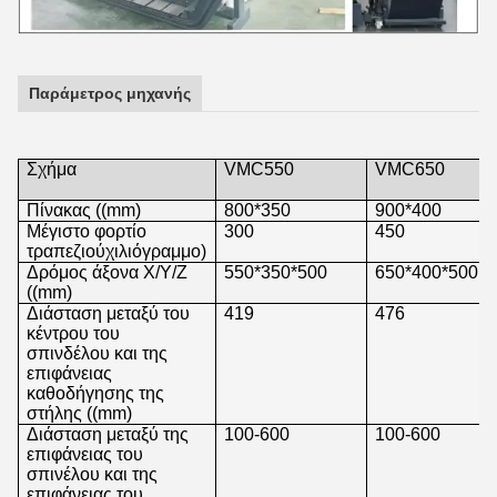
Παράμετρος μηχανής
Σχήμα
VMC550
VMC650
Πίνακας ((mm)
800*350
900*400
Μέγιστο φορτίο
300
450
τραπεζιού
χιλιόγραμμο
)
Δρόμος άξονα X/Y/Z
550*350*500
650*400*500
((mm)
Διάσταση μεταξύ του
419
476
κέντρου του
σπινδέλου και της
επιφάνειας
καθοδήγησης της
στήλης ((mm)
Διάσταση μεταξύ της
100-600
100-600
επιφάνειας του
σπινέλου και της
επιφάνειας του