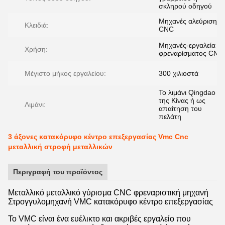
σκληρού οδηγού
Μηχανές αλεύρισης
Κλειδιά:
CNC
Μηχανές-εργαλεία
Χρήση:
φρεναρίσματος CNC
Μέγιστο μήκος εργαλείου:
300 χιλιοστά
Το λιμάνι Qingdao
της Κίνας ή ως
Λιμάνι:
απαίτηση του
πελάτη
3 άξονες κατακόρυφο κέντρο επεξεργασίας Vmc Cnc
μεταλλική στροφή μεταλλικών
Περιγραφή του προϊόντος
Μεταλλικό μεταλλικό γύρισμα CNC φρεναριστική μηχανή
Στρογγυλομηχανή VMC κατακόρυφο κέντρο επεξεργασίας
Το VMC είναι ένα ευέλικτο και ακριβές εργαλείο που