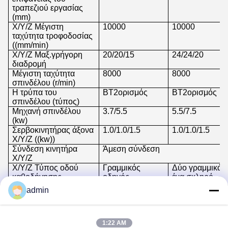
τραπεζιού εργασίας
(mm)
Χ/Υ/Ζ Μέγιστη
10000
10000
ταχύτητα τροφοδοσίας
((mm/min)
X/Y/Z Μαξ.γρήγορη
20/20/15
24/24/20
διαδρομή
Μέγιστη ταχύτητα
8000
8000
σπινδέλου (r/min)
Η τρύπα του
BT2ορισμός
BT2ορισμός
σπινδέλου (τύπος)
Μηχανή σπινδέλου
3.7/5.5
5.5/7.5
(kw)
Σερβοκινητήρας άξονα
1.0/1.0/1.5
1.0/1.0/1.5
X/Y/Z ((kw))
Σύνδεση κινητήρα
Άμεση σύνδεση
X/Y/Z
Χ/Υ/Ζ Τύπος οδού
Γραμμικός
Δύο γραμμικά
καθοδήγησης
οδηγός
ένα σκληρό
οδηγό
admin
Τροχαία τρύπα Τ
3-18*105
3-18*125
((mm)
Επαναλαμβανόμενη
±0.004
±0.004
ακρίβεια ((mm)
1:22 AM