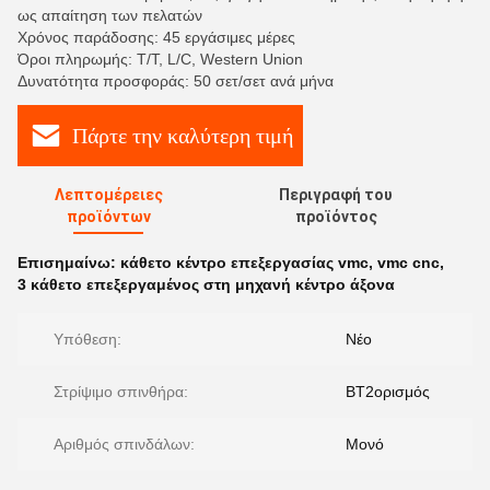
ως απαίτηση των πελατών
Χρόνος παράδοσης: 45 εργάσιμες μέρες
Όροι πληρωμής: T/T, L/C, Western Union
Δυνατότητα προσφοράς: 50 σετ/σετ ανά μήνα
Πάρτε την καλύτερη τιμή
Λεπτομέρειες
Περιγραφή του
προϊόντων
προϊόντος
Επισημαίνω:
κάθετο κέντρο επεξεργασίας vmc
,
vmc cnc
,
3 κάθετο επεξεργαμένος στη μηχανή κέντρο άξονα
Υπόθεση:
Νέο
Στρίψιμο σπινθήρα:
BT2ορισμός
Αριθμός σπινδάλων:
Μονό