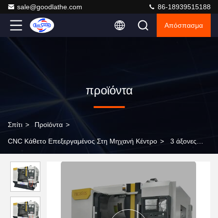
sale@goodlathe.com
86-18939515188
Απόσπασμα
προϊόντα
Σπίτι
>
Προϊόντα
>
CNC Κάθετο Επεξεργαμένος Στη Μηχανή Κέντρο
>
3 άξονες
κατακόρυφο κέντρο επεξεργασίας Vmc Cnc μεταλλική στροφή
μεταλλικών