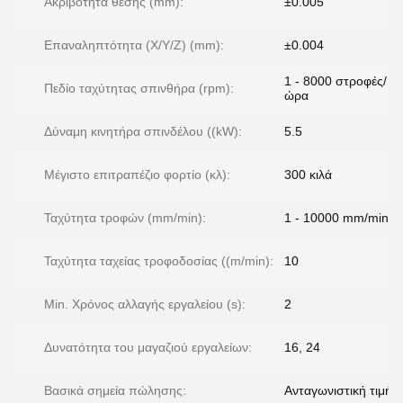
Ακριβότητα θέσης (mm):
±0.005
Επαναληπτότητα (X/Y/Z) (mm):
±0.004
1 - 8000 στροφές/
Πεδίο ταχύτητας σπινθήρα (rpm):
ώρα
Δύναμη κινητήρα σπινδέλου ((kW):
5.5
Μέγιστο επιτραπέζιο φορτίο (κλ):
300 κιλά
Ταχύτητα τροφών (mm/min):
1 - 10000 mm/min
Ταχύτητα ταχείας τροφοδοσίας ((m/min):
10
Min. Χρόνος αλλαγής εργαλείου (s):
2
Δυνατότητα του μαγαζιού εργαλείων:
16, 24
Βασικά σημεία πώλησης:
Ανταγωνιστική τιμή