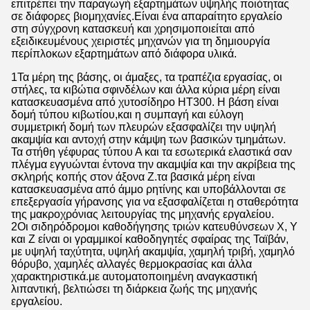
επιτρέπει την παραγωγή εξαρτημάτων υψηλής ποιότητας
σε διάφορες βιομηχανίες.Είναι ένα απαραίτητο εργαλείο
στη σύγχρονη κατασκευή και χρησιμοποιείται από
εξειδικευμένους χειριστές μηχανών για τη δημιουργία
περίπλοκων εξαρτημάτων από διάφορα υλικά.
1Τα μέρη της βάσης, οι άμαξες, τα τραπέζια εργασίας, οι
στήλες, τα κιβώτια σφινδέλων και άλλα κύρια μέρη είναι
κατασκευασμένα από χυτοσίδηρο HT300. Η βάση είναι
δομή τύπου κιβωτίου,και η συμπαγή και εύλογη
συμμετρική δομή των πλευρών εξασφαλίζει την υψηλή
ακαμψία και αντοχή στην κάμψη των βασικών τμημάτων.
Τα στήθη γέφυρας τύπου Α και τα εσωτερικά ελαστικά σαν
πλέγμα εγγυώνται έντονα την ακαμψία και την ακρίβεια της
σκληρής κοπής στον άξονα Z.τα βασικά μέρη είναι
κατασκευασμένα από άμμο ρητίνης και υποβάλλονται σε
επεξεργασία γήρανσης για να εξασφαλίζεται η σταθερότητα
της μακροχρόνιας λειτουργίας της μηχανής εργαλείου.
2Οι σιδηρόδρομοι καθοδήγησης τριών κατευθύνσεων X, Y
και Z είναι οι γραμμικοί καθοδηγητές σφαίρας της Ταϊβάν,
με υψηλή ταχύτητα, υψηλή ακαμψία, χαμηλή τριβή, χαμηλό
θόρυβο, χαμηλές αλλαγές θερμοκρασίας και άλλα
χαρακτηριστικά.με αυτοματοποιημένη αναγκαστική
λιπαντική, βελτιώσει τη διάρκεια ζωής της μηχανής
εργαλείου.