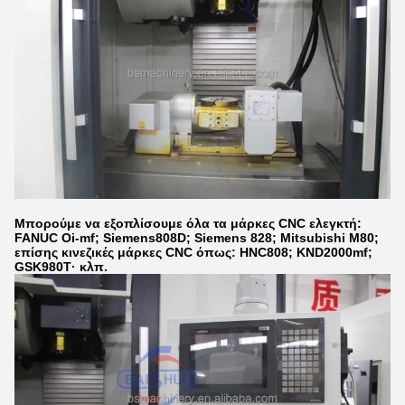
Μπορούμε να εξοπλίσουμε όλα τα μάρκες CNC ελεγκτή:
FANUC Oi-mf; Siemens808D; Siemens 828; Mitsubishi M80;
επίσης κινεζικές μάρκες CNC όπως: HNC808; KND2000mf;
GSK980T· κλπ.