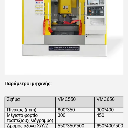
Παράμετροι μηχανής:
Σχήμα
VMC550
VMC650
Πίνακας ((mm)
800*350
900*400
Μέγιστο φορτίο
300
450
τραπεζιού
χιλιόγραμμο
)
Δρόμος άξονα X/Y/Z
550*350*500
650*400*500