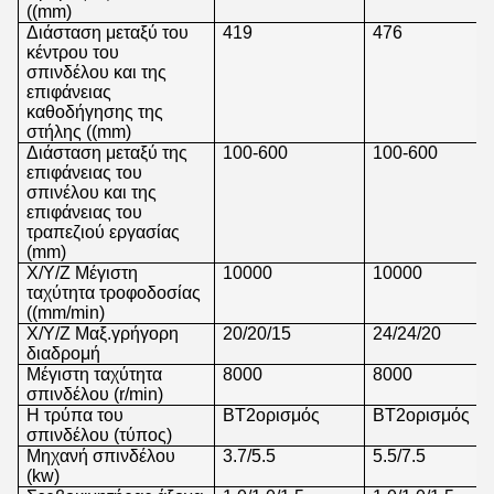
((mm)
Διάσταση μεταξύ του
419
476
κέντρου του
σπινδέλου και της
επιφάνειας
καθοδήγησης της
στήλης ((mm)
Διάσταση μεταξύ της
100-600
100-600
επιφάνειας του
σπινέλου και της
επιφάνειας του
τραπεζιού εργασίας
(mm)
Χ/Υ/Ζ Μέγιστη
10000
10000
ταχύτητα τροφοδοσίας
((mm/min)
X/Y/Z Μαξ.γρήγορη
20/20/15
24/24/20
διαδρομή
Μέγιστη ταχύτητα
8000
8000
σπινδέλου (r/min)
Η τρύπα του
BT2ορισμός
BT2ορισμός
σπινδέλου (τύπος)
Μηχανή σπινδέλου
3.7/5.5
5.5/7.5
(kw)