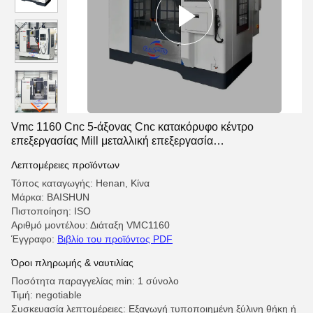
Vmc 1160 Cnc 5-άξονας Cnc κατακόρυφο κέντρο
επεξεργασίας Mill μεταλλική επεξεργασία
στρογγυλοτροχείο αυτόματο
Λεπτομέρειες προϊόντων
Τόπος καταγωγής: Henan, Κίνα
Μάρκα: BAISHUN
Πιστοποίηση: ISO
Αριθμό μοντέλου: Διάταξη VMC1160
Έγγραφο:
Βιβλίο του προϊόντος PDF
Όροι πληρωμής & ναυτιλίας
Ποσότητα παραγγελίας min: 1 σύνολο
Τιμή: negotiable
Συσκευασία λεπτομέρειες: Εξαγωγή τυποποιημένη ξύλινη θήκη ή