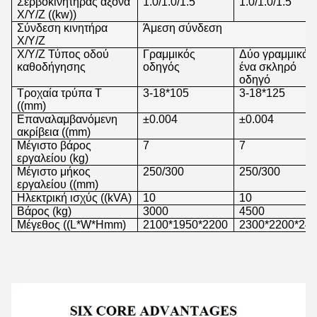
Σερβοκινητήρας άξονα
1.0/1.0/1.5
1.0/1.0/1.5
X/Y/Z ((kw))
Σύνδεση κινητήρα
Άμεση σύνδεση
X/Y/Z
Χ/Υ/Ζ Τύπος οδού
Γραμμικός
Δύο γραμμικά
καθοδήγησης
οδηγός
ένα σκληρό
οδηγό
Τροχαία τρύπα Τ
3-18*105
3-18*125
((mm)
Επαναλαμβανόμενη
±0.004
±0.004
ακρίβεια ((mm)
Μέγιστο βάρος
7
7
εργαλείου (kg)
Μέγιστο μήκος
250/300
250/300
εργαλείου ((mm)
Ηλεκτρική ισχύς ((kVA)
10
10
Βάρος (kg)
3000
4500
Μέγεθος ((L*W*Hmm)
2100*1950*2200
2300*2200*24