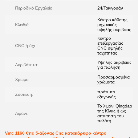
Περιοδικό Εργαλείο:
24/Ταϊνγουάν
Κέντρο κάθετης
Κλειδιά:
μηχανικής
υψηλής ακρίβειας
Κέντρο
επεξεργασίας
CNC ή όχι:
CNC υψηλής
ταχύτητας
Υψηλής ακρίβειας
Ακριβότητα:
για πώληση
Προσαρμοσμένα
Χρώμα:
χρώματα
πρότυπα
Συσκευή:
εξαγωγής
Το λιμάνι Qingdao
της Κίνας ή ως
Λιμάνι:
απαίτηση του
πελάτη
Vmc 1160 Cnc 5-άξονας Cnc κατακόρυφο κέντρο