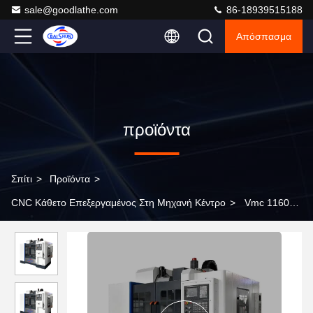
sale@goodlathe.com
86-18939515188
Απόσπασμα
προϊόντα
Σπίτι
>
Προϊόντα
>
CNC Κάθετο Επεξεργαμένος Στη Μηχανή Κέντρο
>
Vmc 1160
Cnc 5-άξονας Cnc κατακόρυφο κέντρο επεξεργασίας Mill
μεταλλική επεξεργασία στρογγυλοτροχείο αυτόματο