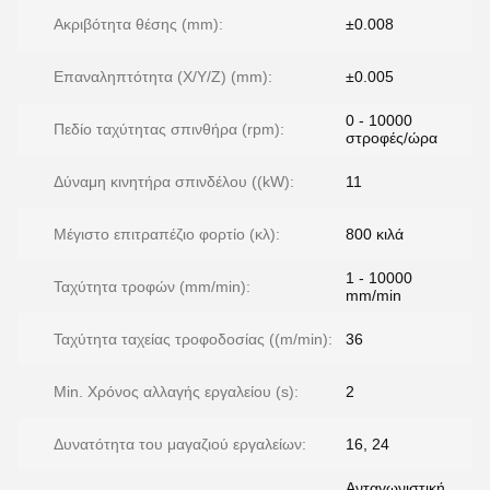
Ακριβότητα θέσης (mm):
±0.008
Επαναληπτότητα (X/Y/Z) (mm):
±0.005
0 - 10000
Πεδίο ταχύτητας σπινθήρα (rpm):
στροφές/ώρα
Δύναμη κινητήρα σπινδέλου ((kW):
11
Μέγιστο επιτραπέζιο φορτίο (κλ):
800 κιλά
1 - 10000
Ταχύτητα τροφών (mm/min):
mm/min
Ταχύτητα ταχείας τροφοδοσίας ((m/min):
36
Min. Χρόνος αλλαγής εργαλείου (s):
2
Δυνατότητα του μαγαζιού εργαλείων:
16, 24
Ανταγωνιστική