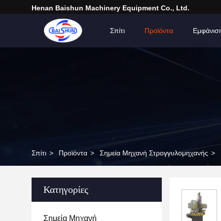
Henan Baishun Machinery Equipment Co., Ltd.
Σπίτι
Προϊόντα
Εμφάνισ
Σπίτι
>
Προϊόντα
>
Σημεία Μηχανή Στρογγυλομηχανής
>
Κατηγορίες
Σημεία Μηχανή