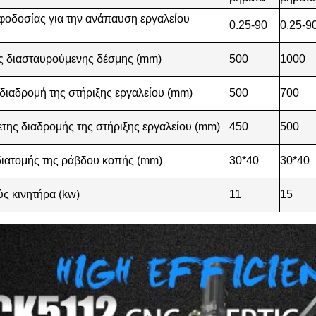
φοδοσίας για την ανάπαυση εργαλείου
0.25-90
0.25-9
ς διασταυρούμενης δέσμης (mm)
500
1000
 διαδρομή της στήριξης εργαλείου (mm)
500
700
της διαδρομής της στήριξης εργαλείου (mm)
450
500
ιατομής της ράβδου κοπής (mm)
30*40
30*40
ύς κινητήρα (kw)
11
15