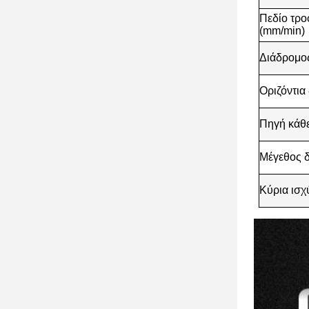
Πεδίο τρο
(mm/min)
Διάδρομο
Οριζόντια
Πηγή κάθε
Μέγεθος δ
Κύρια ισχ