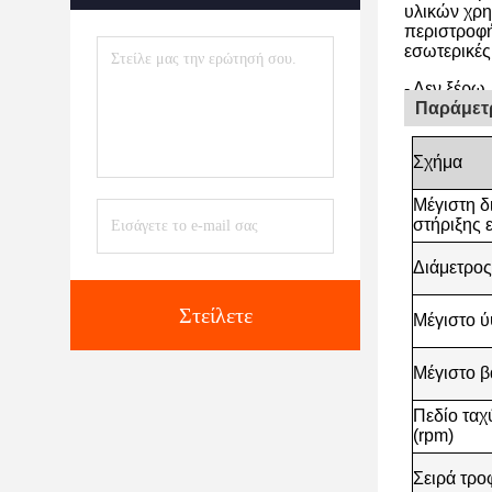
υλικών χρη
περιστροφή
εσωτερικές
- Δεν ξέρω.
Παράμετ
Σχήμα
Μέγιστη δ
στήριξης 
Διάμετρος
Στείλετε
Μέγιστο ύ
Μέγιστο β
Πεδίο ταχ
(rpm)
Σειρά τρο