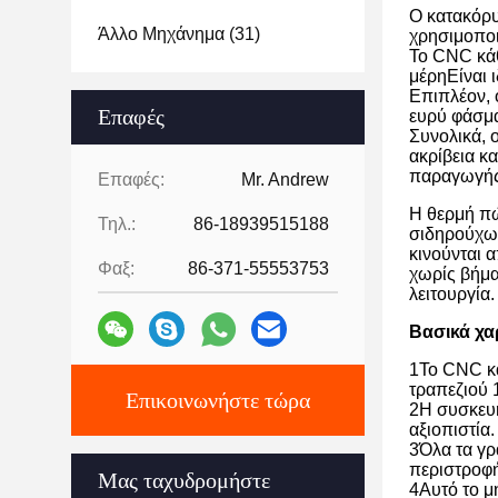
Ο κατακόρυ
Άλλο Μηχάνημα
(31)
χρησιμοποι
Το CNC κάθ
μέρηΕίναι 
Επιπλέον, 
Επαφές
ευρύ φάσμα
Συνολικά, 
ακρίβεια κ
παραγωγής
Επαφές:
Mr. Andrew
Η θερμή πώ
Τηλ.:
86-18939515188
σιδηρούχων
κινούνται 
Φαξ:
86-371-55553753
χωρίς βήμα
λειτουργία.
Βασικά χα
1Το CNC κά
τραπεζιού 
Επικοινωνήστε τώρα
2Η συσκευή
αξιοπιστία.
3Όλα τα γρ
περιστροφή
Μας ταχυδρομήστε
4Αυτό το μ