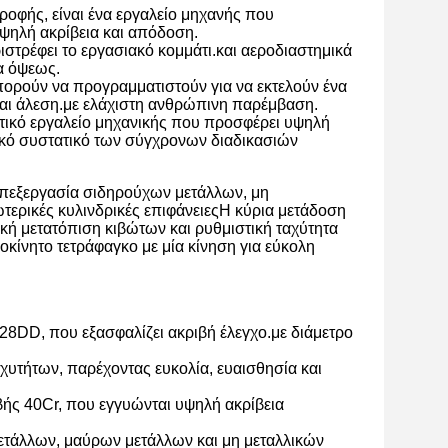
οφής, είναι ένα εργαλείο μηχανής που
υψηλή ακρίβεια και απόδοση.
στρέφει το εργασιακό κομμάτι.και αεροδιαστημικά
α όψεως.
μπορούν να προγραμματιστούν για να εκτελούν ένα
αι άλεση.με ελάχιστη ανθρώπινη παρέμβαση.
ατικό εργαλείο μηχανικής που προσφέρει υψηλή
στικό συστατικό των σύγχρονων διαδικασιών
 επεξεργασία σιδηρούχων μετάλλων, μη
ωτερικές κυλινδρικές επιφάνειεςΗ κύρια μετάδοση
κή μετατόπιση κιβώτων και ρυθμιστική ταχύτητα
οκίνητο τετράφαγκο με μία κίνηση για εύκολη
28DD, που εξασφαλίζει ακριβή έλεγχο.με διάμετρο
υτήτων, παρέχοντας ευκολία, ευαισθησία και
βής 40Cr, που εγγυώνται υψηλή ακρίβεια
μετάλλων, μαύρων μετάλλων και μη μεταλλικών