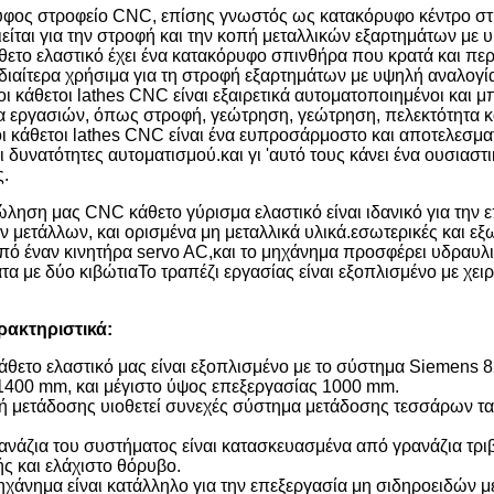
φος στροφείο CNC, επίσης γνωστός ως κατακόρυφο κέντρο στρ
είται για την στροφή και την κοπή μεταλλικών εξαρτημάτων με 
ετο ελαστικό έχει ένα κατακόρυφο σπινθήρα που κρατά και περι
ιδιαίτερα χρήσιμα για τη στροφή εξαρτημάτων με υψηλή αναλογί
οι κάθετοι lathes CNC είναι εξαιρετικά αυτοματοποιημένοι και 
 εργασιών, όπως στροφή, γεώτρηση, γεώτρηση, πελεκτότητα κ
οι κάθετοι lathes CNC είναι ένα ευπροσάρμοστο και αποτελεσμ
αι δυνατότητες αυτοματισμού.και γι 'αυτό τους κάνει ένα ουσια
.
ληση μας CNC κάθετο γύρισμα ελαστικό είναι ιδανικό για την
 μετάλλων, και ορισμένα μη μεταλλικά υλικά.εσωτερικές και εξ
από έναν κινητήρα servo AC,και το μηχάνημα προσφέρει υδραυλι
τα με δύο κιβώτιαΤο τραπέζι εργασίας είναι εξοπλισμένο με χειρ
ρακτηριστικά:
θετο ελαστικό μας είναι εξοπλισμένο με το σύστημα Siemens 8
1400 mm, και μέγιστο ύψος επεξεργασίας 1000 mm.
 μετάδοσης υιοθετεί συνεχές σύστημα μετάδοσης τεσσάρων ταχ
ανάζια του συστήματος είναι κατασκευασμένα από γρανάζια τρι
ς και ελάχιστο θόρυβο.
ηχάνημα είναι κατάλληλο για την επεξεργασία μη σιδηροειδών 