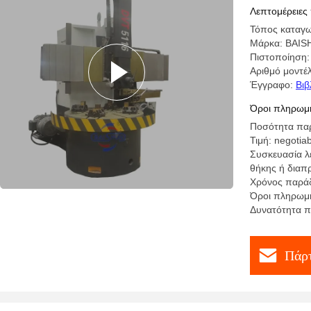
κυλινδρώ
Λεπτομέρειες
Τόπος καταγω
Μάρκα: BAI
Πιστοποίηση:
Αριθμό μοντέ
Έγγραφο:
Βιβ
Όροι πληρωμή
Ποσότητα παρ
Τιμή: negotia
Συσκευασία λ
θήκης ή διαπ
Χρόνος παράδ
Όροι πληρωμή
Δυνατότητα π
Πάρτ