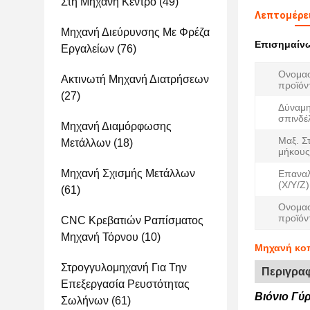
Στη Μηχανή Κέντρο
(49)
Λεπτομέρε
Μηχανή Διεύρυνσης Με Φρέζα
Επισημαίν
Εργαλείων
(76)
Ονομα
Ακτινωτή Μηχανή Διατρήσεων
προϊόν
(27)
Δύναμη
σπινδέ
Μηχανή Διαμόρφωσης
Μαξ. Σ
Μετάλλων
(18)
μήκους
Μηχανή Σχισμής Μετάλλων
Επανα
(X/Y/Z
(61)
Ονομασ
προϊόν
CNC Κρεβατιών Ραπίσματος
Μηχανή Τόρνου
(10)
Μηχανή κοπ
Στρογγυλομηχανή Για Την
Περιγραφ
Επεξεργασία Ρευστότητας
Βιόνιο Γύ
Σωλήνων
(61)