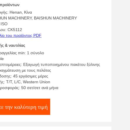
ν 15kW
 προϊόντων
γής: Henan, Κίνα
SHUN MACHINERY, BAISHUN MACHINERY
 ISO
λου: CK5112
λίο του προϊόντος PDF
ς & ναυτιλίας
αγγελίας min: 1 σύνολο
ble
επτομέρειες: Εξαγωγή τυποποιημένου πακέτου ξύλινης
ραγμάτευση με τους πελάτες
οσης: 45 εργάσιμες μέρες
ς: T/T, L/C, Western Union
ροσφοράς: 50 σετ/σετ ανά μήνα
ε την καλύτερη τιμή