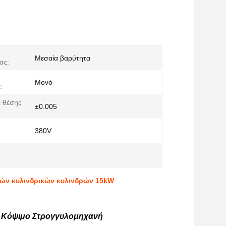
Μεσαία βαρύτητα
ας:
Μονό
:
α θέσης
±0.005
380V
κών κυλινδρικών κυλινδρών 15kW
ό Κόψιμο Στρογγυλομηχανή