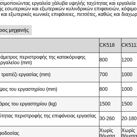
σιμοποιώντας εργαλεία χάλυβα υψηλής ταχύτητας και εργαλεί
ς εσωτερικών και εξωτερικών κυλινδρικών επιφανειών, κόψιμο
 και εξωτερικές κωνικές επιφάνειες, πετσέτες, καθώς και διαχω
ρος μηχανής
CK518
CK511
ιάμετρος περιστροφής της κατακόρυφης
800
1200
εργαλείου (mm)
 τραπέζι εργασίας (mm)
700
1000
ψος του εργαστηρίου (mm)
800
1000
άρος του εργαστηρίου (kg)
1500
1500
ύτητας περιστροφής της επιφάνειας εργασίας
30-260
20-180
Χωρίς
Χωρίς
φοδοσίας
βήματα
βήματ