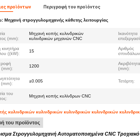
ιες προϊόντων
Περιγραφή του προϊόντος
ω:
Μηχανή στρογγυλομηχανής κάθετης λειτουργίας
σία
Μηχανή κοπής κυλινδρικών
Ικανότητα
τος (mm):
κυλινδρικών μηχανών CNC
επεξεργασί
 κινητήρα
Αριθμός
15
λου ((kW):
σπινδάλων
τροφή
Ακριβότητ
1200
 (mm):
(mm):
ληπτότητα
±0.005
Τετάρτη:
) (mm):
ία του
Μηχανή κοπής κυλίνδρων CNC
τος:
ής κυλινδρικών κυλινδρικών κυλινδρικών κυλινδρικών κυλινδρι
ή του προϊόντος
ρισμα Στρογγυλομηχανή Αυτοματοποιημένα CNC Τροχιακ