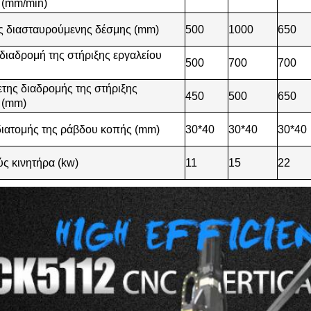
 (mm/min)
ς διασταυρούμενης δέσμης (mm)
500
1000
650
 διαδρομή της στήριξης εργαλείου
500
700
700
της διαδρομής της στήριξης
450
500
650
 (mm)
ιατομής της ράβδου κοπής (mm)
30*40
30*40
30*40
ύς κινητήρα (kw)
11
15
22