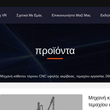
η VR
Σχετικά Με Εμάς
Επικοινωνήστε Μαζί Μας
Εκδηλ
προϊόντα
Μηχανή κάθετου τόρνου CNC υψηλής ακρίβειας, τεμαχίου εργασίας 
Μηχανή κ
τεμαχίου