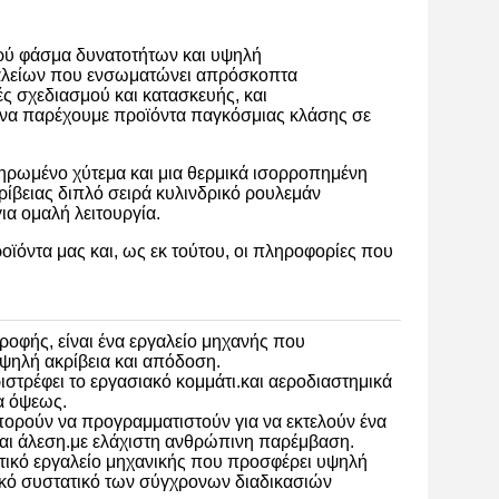
ρύ φάσμα δυνατοτήτων και υψηλή
ργαλείων που ενσωματώνει απρόσκοπτα
ς σχεδιασμού και κατασκευής, και
 να παρέχουμε προϊόντα παγκόσμιας κλάσης σε
ληρωμένο χύτεμα και μια θερμικά ισορροπημένη
ρίβειας διπλό σειρά κυλινδρικό ρουλεμάν
ια ομαλή λειτουργία.
όντα μας και, ως εκ τούτου, οι πληροφορίες που
οφής, είναι ένα εργαλείο μηχανής που
υψηλή ακρίβεια και απόδοση.
στρέφει το εργασιακό κομμάτι.και αεροδιαστημικά
α όψεως.
μπορούν να προγραμματιστούν για να εκτελούν ένα
αι άλεση.με ελάχιστη ανθρώπινη παρέμβαση.
ατικό εργαλείο μηχανικής που προσφέρει υψηλή
στικό συστατικό των σύγχρονων διαδικασιών