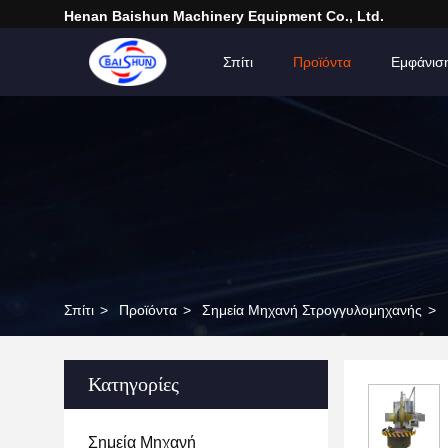
Henan Baishun Machinery Equipment Co., Ltd.
Σπίτι
Προϊόντα
Εμφάνισ
Σπίτι
>
Προϊόντα
>
Σημεία Μηχανή Στρογγυλομηχανής
>
Κατηγορίες
Σημεία Μηχανή