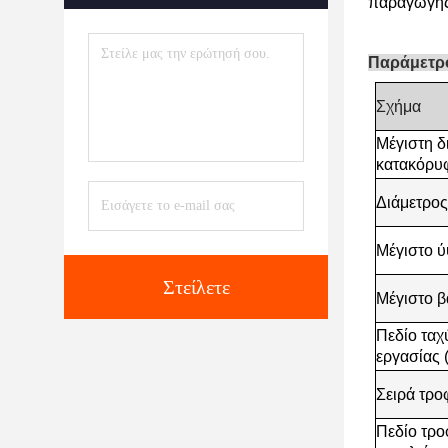
παραγωγής
Παράμετρ
Σχήμα
Μέγιστη δ
κατακόρυφ
Διάμετρος
Μέγιστο ύ
Στείλετε
Μέγιστο β
Πεδίο ταχ
εργασίας 
Σειρά τρο
Πεδίο τρο