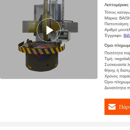
Λεπτομέρειες
Τόπος καταγω
Μάρκα: BAI
Πιστοποίηση
Αριθμό μοντέ
Έγγραφο:
Βιβ
Όροι πληρωμή
Ποσότητα παρ
Τιμή: negotia
Συσκευασία λ
θήκης ή διαπ
Χρόνος παράδ
Όροι πληρωμή
Δυνατότητα π
Πάρτ