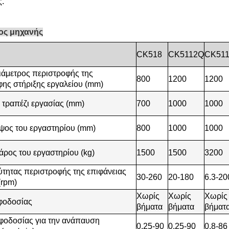
.
ος μηχανής
CK518
CK5112Q
CK51
ιάμετρος περιστροφής της
800
1200
1200
ης στήριξης εργαλείου (mm)
 τραπέζι εργασίας (mm)
700
1000
1000
ψος του εργαστηρίου (mm)
800
1000
1000
άρος του εργαστηρίου (kg)
1500
1500
3200
ύτητας περιστροφής της επιφάνειας
30-260
20-180
6.3-20
(rpm)
Χωρίς
Χωρίς
Χωρίς
φοδοσίας
βήματα
βήματα
βήματ
φοδοσίας για την ανάπαυση
0.25-90
0.25-90
0.8-86