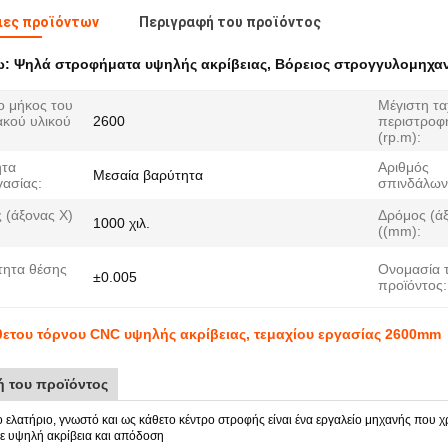
ιες προϊόντων
Περιγραφή του προϊόντος
ω:
Ψηλά στροφήματα υψηλής ακρίβειας
,
Βόρειος στρογγυλομηχα
ο μήκος του
Μέγιστη τα
ακού υλικού
2600
περιστροφ
(rp.m):
ητα
Αριθμός
Μεσαία βαρύτητα
γασίας:
σπινδάλων
 (άξονας Χ)
Δρόμος (άξ
1000 χιλ.
((mm):
τητα θέσης
Ονομασία 
±0.005
προϊόντος:
ετου τόρνου CNC υψηλής ακρίβειας, τεμαχίου εργασίας 2600mm
 του προϊόντος
ελατήριο, γνωστό και ως κάθετο κέντρο στροφής είναι ένα εργαλείο μηχανής που χρ
ε υψηλή ακρίβεια και απόδοση