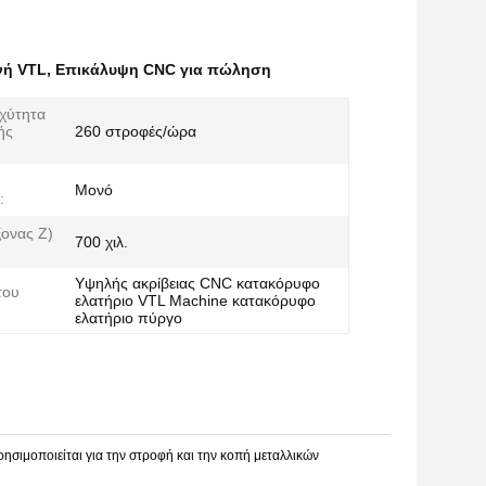
νή VTL
,
Επικάλυψη CNC για πώληση
χύτητα
ής
260 στροφές/ώρα
Μονό
:
ονας Z)
700 χιλ.
Υψηλής ακρίβειας CNC κατακόρυφο
του
ελατήριο VTL Machine κατακόρυφο
ελατήριο πύργο
ησιμοποιείται για την στροφή και την κοπή μεταλλικών