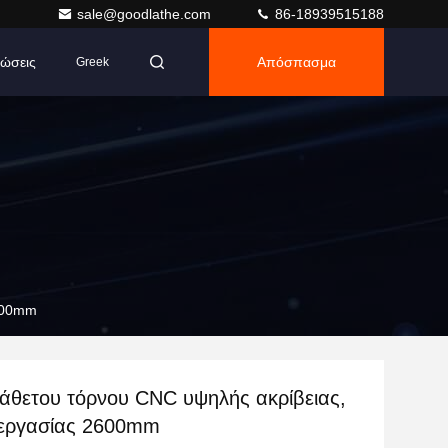
sale@goodlathe.com
86-18939515188
ώσεις
Απόσπασμα
Greek
2600mm
άθετου τόρνου CNC υψηλής ακρίβειας,
 εργασίας 2600mm