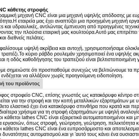
NC κάθετης στροφής
ραμμική μηχανή CNC είναι μια μηχανή υψηλής απόδοσης με ευ
τητα.Η εταιρεία μας έχει αναπτύξει μια προηγμένη μηχανή ε
cs και υδραυλικές, αντλώντας έμπνευση από προηγμένες τεχνικέ
ντας την πλούσια εταιρική μας κουλτούρα.Αυτό μας επιτρέπει
αι διεθνείς πελάτες.
σφαλίσουμε υψηλή ακρίβεια και αντοχή, χρησιμοποιήσαμε ολοκ
ο τραπέζι.Το κύριο ράβδο ρουλεμάν χρησιμοποιεί ένα υψηλής ακ
και η οδός καθοδήγησης του τραπεζιού είναι βελτιστοποιημένη γ
ε σημειώστε ότι προσπαθούμε συνεχώς να βελτιώνουμε τα προϊ
 ενδέχεται να αλλάξουν χωρίς προηγούμενη ειδοποίηση.
ή του προϊόντος
φος στροφείο CNC, επίσης γνωστός ως κατακόρυφο κέντρο στρ
είται για την στροφή και την κοπή μεταλλικών εξαρτημάτων με 
ετο ελαστικό έχει ένα κατακόρυφο σπινθήρα που κρατά και περι
ιδιαίτερα χρήσιμα για τη στροφή εξαρτημάτων με υψηλή αναλογί
οι κάθετοι lathes CNC είναι εξαιρετικά αυτοματοποιημένοι και 
 εργασιών, όπως στροφή, γεώτρηση, γεώτρηση, πελεκτότητα κ
οι κάθετοι lathes CNC είναι ένα ευπροσάρμοστο και αποτελεσμ
αι δυνατότητες αυτοματισμού.και γι 'αυτό τους κάνει ένα ουσια