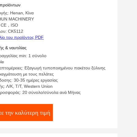
 προϊόντων
γής: Henan, Κίνα
SHUN MACHINERY
: CE，ISO
λου: CK5112
λίο του προϊόντος PDF
ς & ναυτιλίας
αγγελίας min: 1 σύνολο
ble
επτομέρειες: Εξαγωγή τυποποιημένου πακέτου ξύλινης
ραγμάτευση με τους πελάτες
οσης: 30-35 ημέρες εργασίας
ς: Λ/Κ, Τ/Τ, Western Union
ροσφοράς: 20 σύνολο/σύνολα ανά Μήνας
ε την καλύτερη τιμή