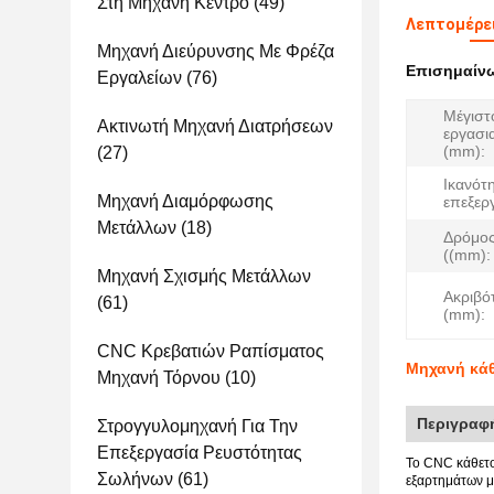
Στη Μηχανή Κέντρο
(49)
Λεπτομέρε
Μηχανή Διεύρυνσης Με Φρέζα
Επισημαίν
Εργαλείων
(76)
Μέγιστ
Ακτινωτή Μηχανή Διατρήσεων
εργασι
(mm):
(27)
Ικανότ
Μηχανή Διαμόρφωσης
επεξερ
Μετάλλων
(18)
Δρόμος
((mm):
Μηχανή Σχισμής Μετάλλων
Ακριβό
(61)
(mm):
CNC Κρεβατιών Ραπίσματος
Μηχανή κάθ
Μηχανή Τόρνου
(10)
Περιγραφή
Στρογγυλομηχανή Για Την
Επεξεργασία Ρευστότητας
Το CNC κάθετο 
Σωλήνων
(61)
εξαρτημάτων μ