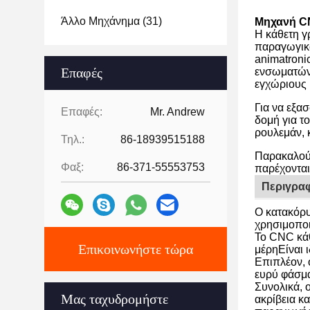
Άλλο Μηχάνημα
(31)
Μηχανή C
Η κάθετη γ
παραγωγικό
animatroni
Επαφές
ενσωματώνο
εγχώριους κ
Για να εξα
Επαφές:
Mr. Andrew
δομή για τ
ρουλεμάν, 
Τηλ.:
86-18939515188
Παρακαλούμ
Φαξ:
86-371-55553753
παρέχονται
Περιγραφ
Ο κατακόρυ
χρησιμοποι
Το CNC κάθ
Επικοινωνήστε τώρα
μέρηΕίναι 
Επιπλέον, 
ευρύ φάσμα
Συνολικά, 
Μας ταχυδρομήστε
ακρίβεια κ