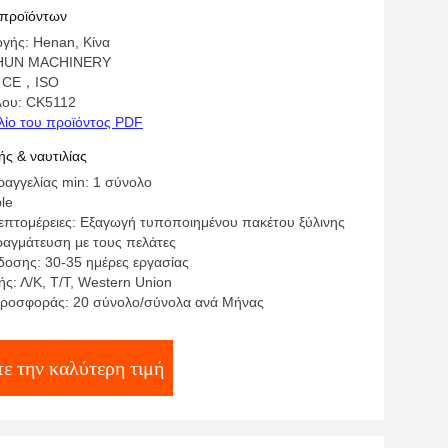
 μηχανή υψηλής ακρίβειας CK5112
 προϊόντων
γής: Henan, Κίνα
SHUN MACHINERY
: CE，ISO
λου: CK5112
λίο του προϊόντος PDF
ς & ναυτιλίας
αγγελίας min: 1 σύνολο
ble
επτομέρειες: Εξαγωγή τυποποιημένου πακέτου ξύλινης
ραγμάτευση με τους πελάτες
οσης: 30-35 ημέρες εργασίας
ς: Λ/Κ, Τ/Τ, Western Union
ροσφοράς: 20 σύνολο/σύνολα ανά Μήνας
ε την καλύτερη τιμή