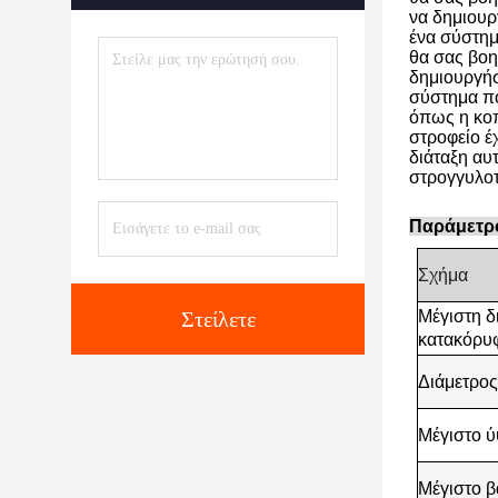
να δημιουρ
ένα σύστημ
θα σας βοη
δημιουργήσ
σύστημα πο
όπως η κοπ
στροφείο έ
διάταξη αυ
στρογγυλοτρ
Παράμετρ
Σχήμα
Στείλετε
Μέγιστη δ
κατακόρυφ
Διάμετρος
Μέγιστο ύ
Μέγιστο β