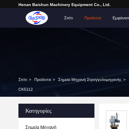
Henan Baishun Machinery Equipment Co., Ltd.
Σπίτι
Προϊόντα
Εμφάνισ
Σπίτι
>
Προϊόντα
>
Σημεία Μηχανή Στρογγυλομηχανής
>
CK5112
Κατηγορίες
Σημεία Μηχανή