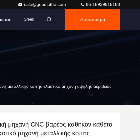
sale@goodlathe.com
86-18939515188
ώσεις
Απόσπασμα
Greek
νή μεταλλικής κοπής ελαστικό μηχανή υψηλής ακρίβειας
ική μηχανή CNC βαρέος καθήκον κάθετο
αστικό μηχανή μεταλλικής κοπής