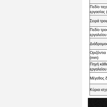
Πεδίο ταχ
εργασίας 
Σειρά τρο
Πεδίο τρο
εργαλείου
Διάδρομο
Οριζόντια
(mm)
Πηγή κάθε
εργαλείου
Μέγεθος δ
Κύρια ισχ