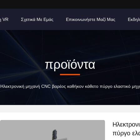
η VR
Σχετικά Με Εμάς
Επικοινωνήστε Μαζί Μας
Εκδηλ
προϊόντα
Ηλεκτρονική μηχανή CNC βαρέος καθήκον κάθετο πύργο ελαστικό μηχα
Ηλεκτρον
πύργο ελ