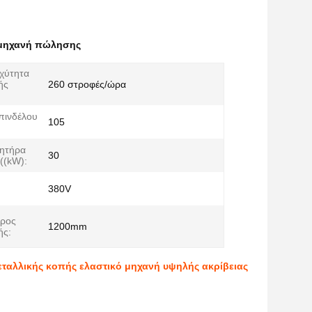
μηχανή πώλησης
χύτητα
ής
260 στροφές/ώρα
πινδέλου
105
νητήρα
30
((kW):
380V
τρος
1200mm
ής:
ταλλικής κοπής ελαστικό μηχανή υψηλής ακρίβειας