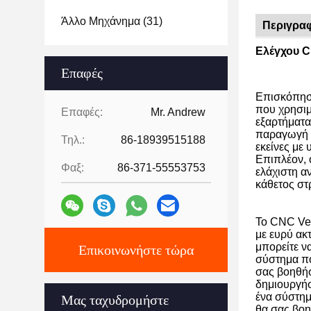
Άλλο Μηχάνημα
(31)
Περιγραφ
Ελέγχου 
Επαφές
Επισκόπηση
που χρησιμο
Επαφές:
Mr. Andrew
εξαρτήματα
παραγωγή μ
Τηλ.:
86-18939515188
εκείνες με
Επιπλέον, 
Φαξ:
86-371-55553753
ελάχιστη α
κάθετος στ
Το CNC Ver
με ευρύ ακ
μπορείτε ν
Επικοινωνήστε τώρα
σύστημα πο
σας βοηθήσ
δημιουργήσ
ένα σύστημ
Μας ταχυδρομήστε
θα σας βοη