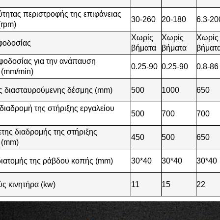
ύτητας περιστροφής της επιφάνειας
30-260
20-180
6.3-20
(rpm)
Χωρίς
Χωρίς
Χωρίς
φοδοσίας
βήματα
βήματα
βήματ
φοδοσίας για την ανάπαυση
0.25-90
0.25-90
0.8-86
 (mm/min)
ς διασταυρούμενης δέσμης (mm)
500
1000
650
 διαδρομή της στήριξης εργαλείου
500
700
700
της διαδρομής της στήριξης
450
500
650
 (mm)
ιατομής της ράβδου κοπής (mm)
30*40
30*40
30*40
ύς κινητήρα (kw)
11
15
22