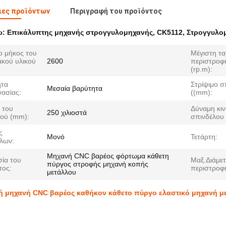
ιες προϊόντων
Περιγραφή του προϊόντος
ω:
Επικάλυπτης μηχανής στρογγυλομηχανής
,
CK5112
,
Στρογγυλο
ο μήκος του
Μέγιστη τα
ακού υλικού
2600
περιστροφ
(rp.m):
ητα
Στρίψιμο σ
Μεσαία βαρύτητα
γασίας:
((mm):
 του
Δύναμη κι
250 χιλιοστά
ιού (mm):
σπινδέλου 
ς
Μονό
Τετάρτη:
λων:
Μηχανή CNC βαρέος φόρτωμα κάθετη
ία του
Μαξ.Διάμε
πύργος στροφής μηχανή κοπής
τος:
περιστροφ
μετάλλου
ή μηχανή CNC βαρέος καθήκον κάθετο πύργο ελαστικό μηχανή με