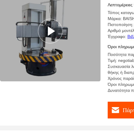
ελαστικό
Λεπτομέρειες
Τόπος καταγω
Μάρκα: BAI
Πιστοποίηση
Αριθμό μοντέ
Έγγραφο:
Βιβ
Όροι πληρωμή
Ποσότητα παρ
Τιμή: negotia
Συσκευασία λ
θήκης ή διαπ
Χρόνος παράδ
Όροι πληρωμή
Δυνατότητα π
Πάρτ