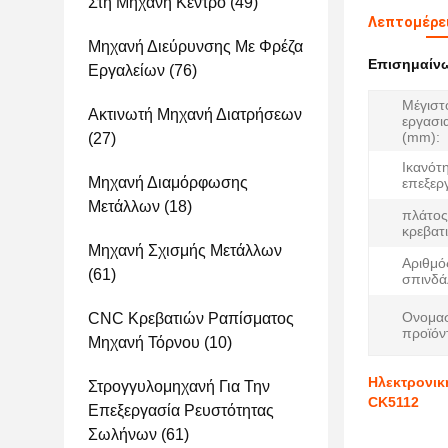
Στη Μηχανή Κέντρο
(49)
Λεπτομέρε
Μηχανή Διεύρυνσης Με Φρέζα
Επισημαίν
Εργαλείων
(76)
Μέγιστ
Ακτινωτή Μηχανή Διατρήσεων
εργασι
(mm):
(27)
Ικανότ
Μηχανή Διαμόρφωσης
επεξερ
Μετάλλων
(18)
πλάτος
κρεβατ
Μηχανή Σχισμής Μετάλλων
Αριθμό
(61)
σπινδά
Ονομασ
CNC Κρεβατιών Ραπίσματος
προϊόν
Μηχανή Τόρνου
(10)
Ηλεκτρονικ
Στρογγυλομηχανή Για Την
CK5112
Επεξεργασία Ρευστότητας
Σωλήνων
(61)