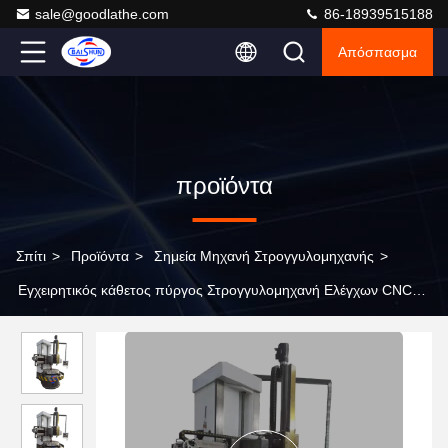
sale@goodlathe.com
86-18939515188
Απόσπασμα
προϊόντα
Σπίτι
>
Προϊόντα
>
Σημεία Μηχανή Στρογγυλομηχανής
>
Εγχειρητικός κάθετος πύργος Στρογγυλομηχανή Ελέγχων CNC
Δύναμη κάθετο κέντρο στροφής Torno