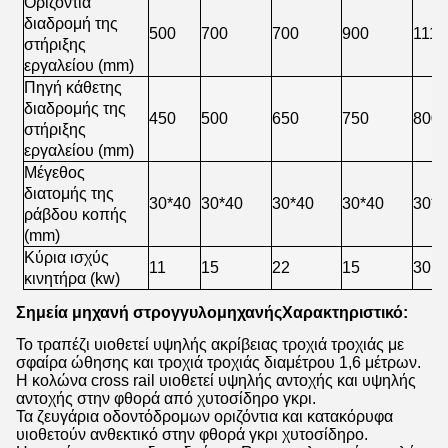
Οριζόντια
διαδρομή της
500
700
700
900
1115
στήριξης
εργαλείου (mm)
Πηγή κάθετης
διαδρομής της
450
500
650
750
800
στήριξης
εργαλείου (mm)
Μέγεθος
διατομής της
30*40
30*40
30*40
30*40
30*4
ράβδου κοπής
(mm)
Κύρια ισχύς
11
15
22
15
30
κινητήρα (kw)
Σημεία μηχανή στρογγυλομηχανής
Χαρακτηριστικό:
Το τραπέζι υιοθετεί υψηλής ακρίβειας τροχιά τροχιάς με
σφαίρα ώθησης και τροχιά τροχιάς διαμέτρου 1,6 μέτρων.
Η κολώνα cross rail υιοθετεί υψηλής αντοχής και υψηλής
αντοχής στην φθορά από χυτοσίδηρο γκρι.
Τα ζευγάρια οδοντόδρομων οριζόντια και κατακόρυφα
υιοθετούν ανθεκτικό στην φθορά γκρι χυτοσίδηρο.