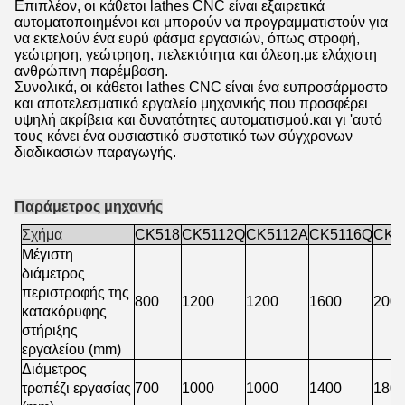
Επιπλέον, οι κάθετοι lathes CNC είναι εξαιρετικά
αυτοματοποιημένοι και μπορούν να προγραμματιστούν για
να εκτελούν ένα ευρύ φάσμα εργασιών, όπως στροφή,
γεώτρηση, γεώτρηση, πελεκτότητα και άλεση.με ελάχιστη
ανθρώπινη παρέμβαση.
Συνολικά, οι κάθετοι lathes CNC είναι ένα ευπροσάρμοστο
και αποτελεσματικό εργαλείο μηχανικής που προσφέρει
υψηλή ακρίβεια και δυνατότητες αυτοματισμού.και γι 'αυτό
τους κάνει ένα ουσιαστικό συστατικό των σύγχρονων
διαδικασιών παραγωγής.
Παράμετρος μηχανής
Σχήμα
CK518
CK5112Q
CK5112A
CK5116Q
CK5
Μέγιστη
διάμετρος
περιστροφής της
800
1200
1200
1600
200
κατακόρυφης
στήριξης
εργαλείου (mm)
Διάμετρος
τραπέζι εργασίας
700
1000
1000
1400
180