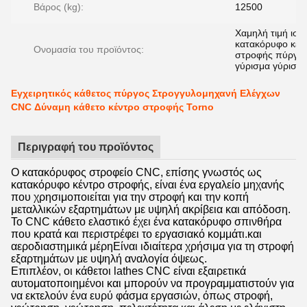
Βάρος (kg):
12500
Χαμηλή τιμή ισχ
κατακόρυφο κέν
Ονομασία του προϊόντος:
στροφής πύργο
γύρισμα γύρισμ
Εγχειρητικός κάθετος πύργος Στρογγυλομηχανή Ελέγχων
CNC Δύναμη κάθετο κέντρο στροφής Torno
Περιγραφή του προϊόντος
Ο κατακόρυφος στροφείο CNC, επίσης γνωστός ως
κατακόρυφο κέντρο στροφής, είναι ένα εργαλείο μηχανής
που χρησιμοποιείται για την στροφή και την κοπή
μεταλλικών εξαρτημάτων με υψηλή ακρίβεια και απόδοση.
Το CNC κάθετο ελαστικό έχει ένα κατακόρυφο σπινθήρα
που κρατά και περιστρέφει το εργασιακό κομμάτι.και
αεροδιαστημικά μέρηΕίναι ιδιαίτερα χρήσιμα για τη στροφή
εξαρτημάτων με υψηλή αναλογία όψεως.
Επιπλέον, οι κάθετοι lathes CNC είναι εξαιρετικά
αυτοματοποιημένοι και μπορούν να προγραμματιστούν για
να εκτελούν ένα ευρύ φάσμα εργασιών, όπως στροφή,