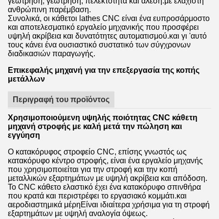
γεώτρηση, γεώτρηση, πελεκτότητα και άλεση.με ελάχιστη
ανθρώπινη παρέμβαση.
Συνολικά, οι κάθετοι lathes CNC είναι ένα ευπροσάρμοστο
και αποτελεσματικό εργαλείο μηχανικής που προσφέρει
υψηλή ακρίβεια και δυνατότητες αυτοματισμού.και γι 'αυτό
τους κάνει ένα ουσιαστικό συστατικό των σύγχρονων
διαδικασιών παραγωγής.
Επικεφαλής μηχανή για την επεξεργασία της κοπής
μετάλλων
Περιγραφή του προϊόντος
Χρησιμοποιούμενη υψηλής ποιότητας CNC κάθετη
μηχανή στροφής με καλή μετά την πώληση και
εγγύηση
Ο κατακόρυφος στροφείο CNC, επίσης γνωστός ως
κατακόρυφο κέντρο στροφής, είναι ένα εργαλείο μηχανής
που χρησιμοποιείται για την στροφή και την κοπή
μεταλλικών εξαρτημάτων με υψηλή ακρίβεια και απόδοση.
Το CNC κάθετο ελαστικό έχει ένα κατακόρυφο σπινθήρα
που κρατά και περιστρέφει το εργασιακό κομμάτι.και
αεροδιαστημικά μέρηΕίναι ιδιαίτερα χρήσιμα για τη στροφή
εξαρτημάτων με υψηλή αναλογία όψεως.