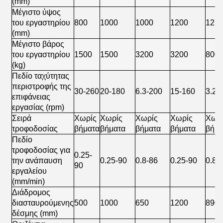
(mm)
Μέγιστο ύψος
του εργαστηρίου
800
1000
1000
1200
125
(mm)
Μέγιστο βάρος
του εργαστηρίου
1500
1500
3200
3200
800
(kg)
Πεδίο ταχύτητας
περιστροφής της
30-260
20-180
6.3-200
15-160
3.2-
επιφάνειας
εργασίας (rpm)
Σειρά
Χωρίς
Χωρίς
Χωρίς
Χωρίς
Χωρ
τροφοδοσίας
βήματα
βήματα
βήματα
βήματα
βήμα
Πεδίο
τροφοδοσίας για
0.25-
την ανάπαυση
0.25-90
0.8-86
0.25-90
0.8-
90
εργαλείου
(mm/min)
Διάδρομος
διασταυρούμενης
500
1000
650
1200
890
δέσμης (mm)