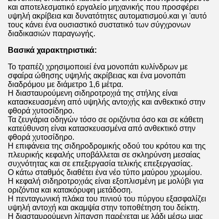
και αποτελεσματικό εργαλείο μηχανικής που προσφέρει
υψηλή ακρίβεια και δυνατότητες αυτοματισμού.και γι 'αυτό
τους κάνει ένα ουσιαστικό συστατικό των σύγχρονων
διαδικασιών παραγωγής.
Βασικά χαρακτηριστικά:
Το τραπέζι χρησιμοποιεί ένα μονοπάτι κυλίνδρων με
σφαίρα ώθησης υψηλής ακρίβειας και ένα μονοπάτι
διαδρόμου με διάμετρο 1,6 μέτρα.
Η διασταυρούμενη σιδηροτροχιά της στήλης είναι
κατασκευασμένη από υψηλής αντοχής και ανθεκτικό στην
φθορά χυτοσίδηρο.
Τα ζευγάρια οδηγών τόσο σε οριζόντια όσο και σε κάθετη
κατεύθυνση είναι κατασκευασμένα από ανθεκτικό στην
φθορά χυτοσίδηρο.
Η επιφάνεια της σιδηροδρομικής οδού του κρότου και της
πλευρικής κεφαλής υποβάλλεται σε σκληρύνση μεσαίας
συχνότητας και σε επεξεργασία τελικής επεξεργασίας.
Ο κάτω σταθμός διαθέτει ένα νέο τύπο μαύρου χρωμίου.
Η κεφαλή σιδηροτροχιάς είναι εξοπλισμένη με μολύβι για
οριζόντια και κατακόρυφη μετάδοση.
Η πενταγωνική πλάκα του πινιού του πύργου εξασφαλίζει
υψηλή αντοχή και ακαμψία στην τοποθέτηση του δείκτη.
Η διασταυρούμενη λίπανση παρέχεται με λάδι μέσω μιας