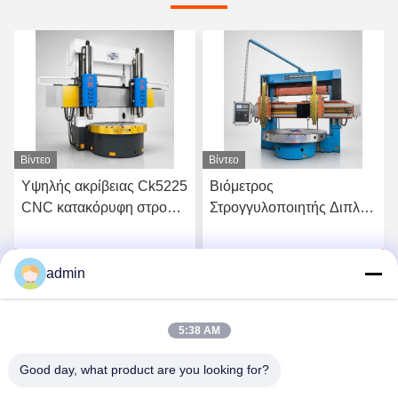
Βίντεο
Βίντεο
Υψηλής ακρίβειας Ck5225
Βιόμετρος
CNC κατακόρυφη στροφή
Στρογγυλοποιητής Διπλό
μηχανή εφοδιασμός βαρύ
Εργαλείο Σημεία CNC
φορτίο
Μηχανικό Εργαλείου Για
ή
Πάρτε την καλύτερη τιμή
Πάρτε την καλύτερη τιμή
βαρύ φορτίο Σταθερή
admin
στροφή
5:38 AM
Good day, what product are you looking for?