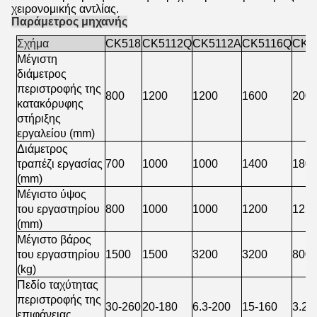
χειρονομικής αντλίας.
Παράμετρος μηχανής
Σχήμα
CK518
CK5112Q
CK5112A
CK5116Q
CK5
Μέγιστη
διάμετρος
περιστροφής της
800
1200
1200
1600
200
κατακόρυφης
στήριξης
εργαλείου (mm)
Διάμετρος
τραπέζι εργασίας
700
1000
1000
1400
180
(mm)
Μέγιστο ύψος
του εργαστηρίου
800
1000
1000
1200
125
(mm)
Μέγιστο βάρος
του εργαστηρίου
1500
1500
3200
3200
800
(kg)
Πεδίο ταχύτητας
περιστροφής της
30-260
20-180
6.3-200
15-160
3.2-
επιφάνειας