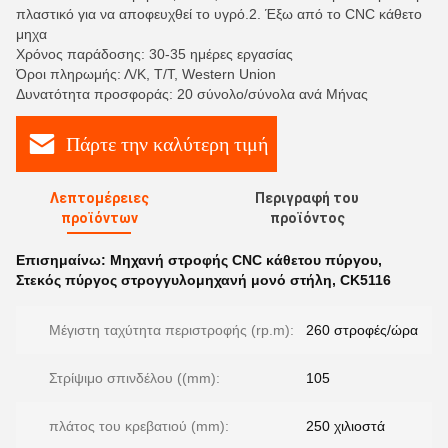
πλαστικό για να αποφευχθεί το υγρό.2. Έξω από το CNC κάθετο
μηχα
Χρόνος παράδοσης: 30-35 ημέρες εργασίας
Όροι πληρωμής: Λ/Κ, Τ/Τ, Western Union
Δυνατότητα προσφοράς: 20 σύνολο/σύνολα ανά Μήνας
Πάρτε την καλύτερη τιμή
Λεπτομέρειες
Περιγραφή του
προϊόντων
προϊόντος
Επισημαίνω:
Μηχανή στροφής CNC κάθετου πύργου
,
Στεκός πύργος στρογγυλομηχανή μονό στήλη
,
CK5116
Μέγιστη ταχύτητα περιστροφής (rp.m):
260 στροφές/ώρα
Στρίψιμο σπινδέλου ((mm):
105
πλάτος του κρεβατιού (mm):
250 χιλιοστά