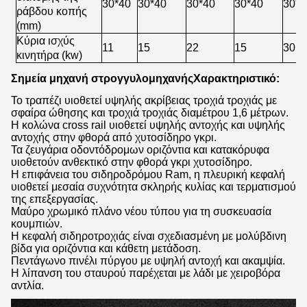
30*40
30*40
30*40
30*40
30*4
ράβδου κοπής
(mm)
Κύρια ισχύς
11
15
22
15
30
κινητήρα (kw)
Σημεία μηχανή στρογγυλομηχανής
Χαρακτηριστικό:
Το τραπέζι υιοθετεί υψηλής ακρίβειας τροχιά τροχιάς με
σφαίρα ώθησης και τροχιά τροχιάς διαμέτρου 1,6 μέτρων.
Η κολώνα cross rail υιοθετεί υψηλής αντοχής και υψηλής
αντοχής στην φθορά από χυτοσίδηρο γκρι.
Τα ζευγάρια οδοντόδρομων οριζόντια και κατακόρυφα
υιοθετούν ανθεκτικό στην φθορά γκρι χυτοσίδηρο.
Η επιφάνεια του σιδηροδρόμου Ram, η πλευρική κεφαλή
υιοθετεί μεσαία συχνότητα σκληρής κυλίας και τερματισμού
της επεξεργασίας.
Μαύρο χρωμικό πλάνο νέου τύπου για τη συσκευασία
κουμπιών.
Η κεφαλή σιδηροτροχιάς είναι σχεδιασμένη με μολύβδινη
βίδα για οριζόντια και κάθετη μετάδοση.
Πεντάγωνο πινέλι πύργου με υψηλή αντοχή και ακαμψία.
Η λίπανση του σταυρού παρέχεται με λάδι με χειροβόρα
αντλία.