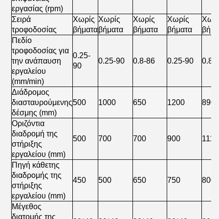
εργασίας (rpm)
Σειρά
Χωρίς
Χωρίς
Χωρίς
Χωρίς
Χωρ
τροφοδοσίας
βήματα
βήματα
βήματα
βήματα
βήμα
Πεδίο
τροφοδοσίας για
0.25-
την ανάπαυση
0.25-90
0.8-86
0.25-90
0.8-
90
εργαλείου
(mm/min)
Διάδρομος
διασταυρούμενης
500
1000
650
1200
890
δέσμης (mm)
Οριζόντια
διαδρομή της
500
700
700
900
1115
στήριξης
εργαλείου (mm)
Πηγή κάθετης
διαδρομής της
450
500
650
750
800
στήριξης
εργαλείου (mm)
Μέγεθος
διατομής της