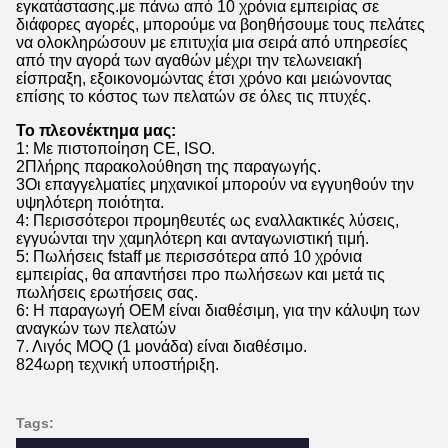
εγκατάστασης.με πάνω από 10 χρόνια εμπειρίας σε
διάφορες αγορές, μπορούμε να βοηθήσουμε τους πελάτες
να ολοκληρώσουν με επιτυχία μια σειρά από υπηρεσίες
από την αγορά των αγαθών μέχρι την τελωνειακή
είσπραξη, εξοικονομώντας έτσι χρόνο και μειώνοντας
επίσης το κόστος των πελατών σε όλες τις πτυχές.
Το πλεονέκτημα μας:
1: Με πιστοποίηση CE, ISO.
2Πλήρης παρακολούθηση της παραγωγής.
3Οι επαγγελματίες μηχανικοί μπορούν να εγγυηθούν την
υψηλότερη ποιότητα.
4: Περισσότεροι προμηθευτές ως εναλλακτικές λύσεις,
εγγυώνται την χαμηλότερη και ανταγωνιστική τιμή.
5: Πωλήσεις fstaff με περισσότερα από 10 χρόνια
εμπειρίας, θα απαντήσει προ πωλήσεων και μετά τις
πωλήσεις ερωτήσεις σας.
6: Η παραγωγή OEM είναι διαθέσιμη, για την κάλυψη των
αναγκών των πελατών
7. Λιγός MOQ (1 μονάδα) είναι διαθέσιμο.
824ωρη τεχνική υποστήριξη.
Tags: