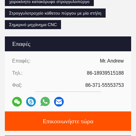
χειροκίνητο κατακόρυφο στρογγυλοπύργο
Στρογγυλοτροχείο κάθετου πύργου με μία στήλη
Σημερινό μηχάνημα CNC
Επαφές
Επαφές:
Mr. Andrew
Τηλ.:
86-18939515188
Φαξ:
86-371-55553753
Επικοινωνήστε τώρα