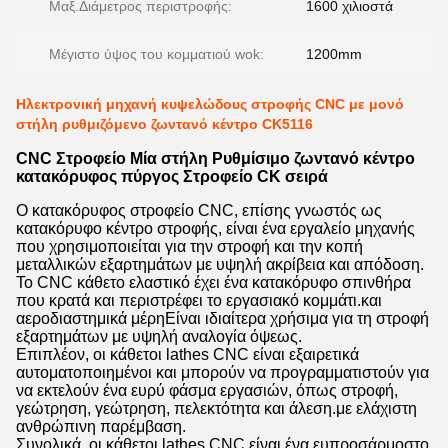
Μαξ.Διάμετρος περιστροφής:
1600 χιλιοστά
Μέγιστο ύψος του κομματιού wok:
1200mm
Ηλεκτρονική μηχανή κυψελώδους στροφής CNC με μονό
στήλη ρυθμιζόμενο ζωντανό κέντρο CK5116
CNC Στροφείο Μία στήλη Ρυθμίσιμο ζωντανό κέντρο
κατακόρυφος πύργος Στροφείο CK σειρά
Ο κατακόρυφος στροφείο CNC, επίσης γνωστός ως
κατακόρυφο κέντρο στροφής, είναι ένα εργαλείο μηχανής
που χρησιμοποιείται για την στροφή και την κοπή
μεταλλικών εξαρτημάτων με υψηλή ακρίβεια και απόδοση.
Το CNC κάθετο ελαστικό έχει ένα κατακόρυφο σπινθήρα
που κρατά και περιστρέφει το εργασιακό κομμάτι.και
αεροδιαστημικά μέρηΕίναι ιδιαίτερα χρήσιμα για τη στροφή
εξαρτημάτων με υψηλή αναλογία όψεως.
Επιπλέον, οι κάθετοι lathes CNC είναι εξαιρετικά
αυτοματοποιημένοι και μπορούν να προγραμματιστούν για
να εκτελούν ένα ευρύ φάσμα εργασιών, όπως στροφή,
γεώτρηση, γεώτρηση, πελεκτότητα και άλεση.με ελάχιστη
ανθρώπινη παρέμβαση.
Συνολικά, οι κάθετοι lathes CNC είναι ένα ευπροσάρμοστο