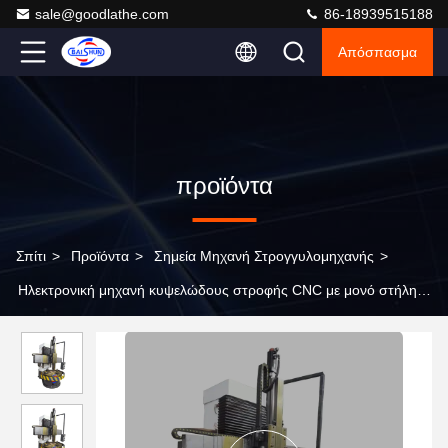
sale@goodlathe.com
86-18939515188
Απόσπασμα
προϊόντα
Σπίτι
>
Προϊόντα
>
Σημεία Μηχανή Στρογγυλομηχανής
>
Ηλεκτρονική μηχανή κυψελώδους στροφής CNC με μονό στήλη
ρυθμιζόμενο ζωντανό κέντρο CK5116