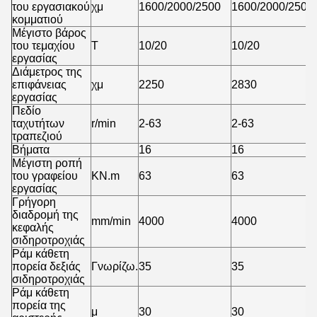
του εργασιακού
χμ
1600/2000/2500
1600/2000/2500
κομματιού
Μέγιστο βάρος
του τεμαχίου
Τ
10/20
10/20
εργασίας
Διάμετρος της
επιφάνειας
χμ
2250
2830
εργασίας
Πεδίο
ταχυτήτων
r/min
2-63
2-63
τραπεζιού
Βήματα
16
16
Μέγιστη ροπή
του γραφείου
KN.m
63
63
εργασίας
Γρήγορη
διαδρομή της
mm/min
4000
4000
κεφαλής
σιδηροτροχιάς
Ράμ κάθετη
πορεία δεξιάς
Γνωρίζω.
35
35
σιδηροτροχιάς
Ράμ κάθετη
πορεία της
μ
30
30