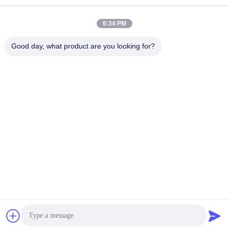
στροφή
6:34 PM
Good day, what product are you looking for?
Henan Baishun Machinery Equipment Co.,
Ltd.
sale@goodlathe.com
86-18939515188
- Όχι, όχι, όχι.65, οδός Tianming, περιοχή Jinshui, πόλη
Zhengzhou, επαρχία Henan, Κίνα
Καλή ποιότητα της Κίνας Σημεία μηχανή στρογγυλομηχανής
Προμηθευτής. Πνευματικά δικαιώματα © 2023-2026
lathemach.com . Διατηρούνται όλα τα πνευματικά
δικαιώματα.