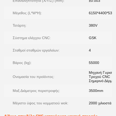
Επαναληπτότητα (X/Y/Z) (mm):
±0.003
Μέγεθος (L*W*H):
6150*4400*53
Τετάρτη:
380V
Σύστημα ελέγχου CNC:
GSK
Σταθμοί σταθμών εργαλείων:
4
Βάρος (kg):
55000
Μηχανή Γυριστι
Ονομασία του προϊόντος:
Τροχού CNC
Σημερινό Δέρμα
Μαξ.Διάμετρος περιστροφής:
3500mm
Μέγιστο ύψος του κομματιού wok:
2000 χιλιοστά