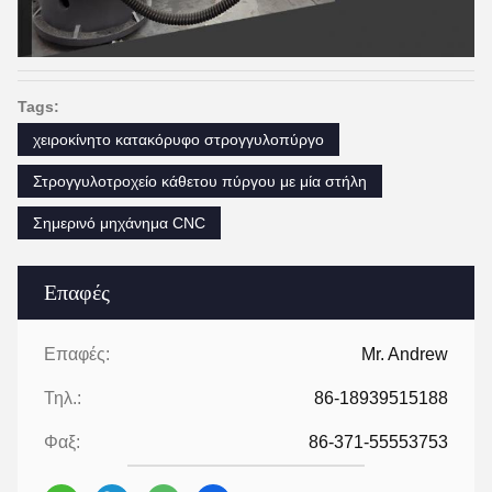
Tags:
χειροκίνητο κατακόρυφο στρογγυλοπύργο
Στρογγυλοτροχείο κάθετου πύργου με μία στήλη
Σημερινό μηχάνημα CNC
Επαφές
Επαφές:
Mr. Andrew
Τηλ.:
86-18939515188
Φαξ:
86-371-55553753