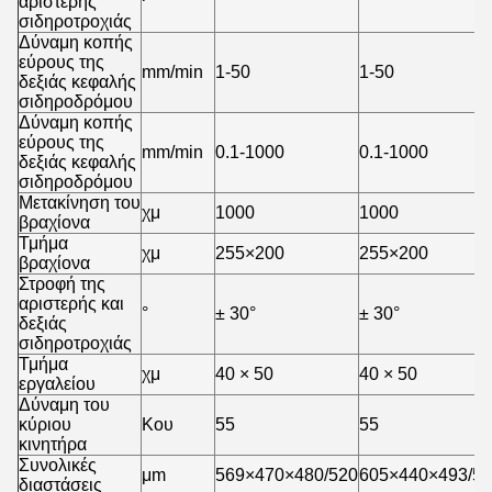
αριστερής
σιδηροτροχιάς
Δύναμη κοπής
εύρους της
mm/min
1-50
1-50
δεξιάς κεφαλής
σιδηροδρόμου
Δύναμη κοπής
εύρους της
mm/min
0.1-1000
0.1-1000
δεξιάς κεφαλής
σιδηροδρόμου
Μετακίνηση του
χμ
1000
1000
βραχίονα
Τμήμα
χμ
255×200
255×200
βραχίονα
Στροφή της
αριστερής και
°
± 30°
± 30°
δεξιάς
σιδηροτροχιάς
Τμήμα
χμ
40 × 50
40 × 50
εργαλείου
Δύναμη του
κύριου
Κου
55
55
κινητήρα
Συνολικές
μm
569×470×480/520
605×440×493/5
διαστάσεις