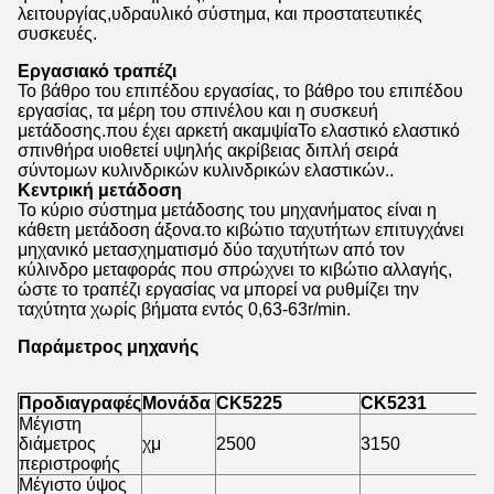
λειτουργίας,υδραυλικό σύστημα, και προστατευτικές
συσκευές.
Εργασιακό τραπέζι
Το βάθρο του επιπέδου εργασίας, το βάθρο του επιπέδου
εργασίας, τα μέρη του σπινέλου και η συσκευή
μετάδοσης.που έχει αρκετή ακαμψίαΤο ελαστικό ελαστικό
σπινθήρα υιοθετεί υψηλής ακρίβειας διπλή σειρά
σύντομων κυλινδρικών κυλινδρικών ελαστικών..
Κεντρική μετάδοση
Το κύριο σύστημα μετάδοσης του μηχανήματος είναι η
κάθετη μετάδοση άξονα.το κιβώτιο ταχυτήτων επιτυγχάνει
μηχανικό μετασχηματισμό δύο ταχυτήτων από τον
κύλινδρο μεταφοράς που σπρώχνει το κιβώτιο αλλαγής,
ώστε το τραπέζι εργασίας να μπορεί να ρυθμίζει την
ταχύτητα χωρίς βήματα εντός 0,63-63r/min.
Παράμετρος μηχανής
Προδιαγραφές
Μονάδα
CK5225
CK5231
Μέγιστη
διάμετρος
χμ
2500
3150
περιστροφής
Μέγιστο ύψος