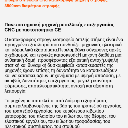
Δίδυμο σπινδύλα CNC κατακόρυφη μηχανή στροφής
3500mm διαμέτρου στροφής
Πανεπιστημιακή μηχανή μεταλλικής επεξεργασίας
CNC με πιστοποιητικό CE
Ο κατακόρυφος στρογγυλοτροφείο διπλής στήλης είναι ένα
προηγμένο εξοπλισμό που συνδυάζει μηχανικά, ηλεκτρικά
και υδραυλικά εξαρτήματα.Περιλαμβάνει σύγχρονες αρχές
σχεδιασμού και τεχνικές κατασκευήςΗ μηχανή διαθέτει μια
ανθεκτική δομή, προσφέροντας εξαιρετική αντοχή.υψηλή
στατική και δυναμική δυσκαμψίαΟι κατασκευαστές της
μηχανής έχουν επίσης τη δυνατότητα να κατασκευάζουν
και να κατασκευάζουν μηχανήματα με υψηλή απόδοση, με
ακριβείς δυνατότητες επεξεργασίας, μεγάλη ικανότητα
φόρτωσης, αποτελεσματικότητα, αντοχή και αξιόπιστη
λειτουργία.
Το μηχάνημα αποτελείται από διάφορα εξαρτήματα,
συμπεριλαμβανομένης της βάσης του τραπεζιού εργασίας,
του τραπεζιού εργασίας, του κυριότερου κιβωτίου
μεταφοράς, του πλαισίου του κιβωτίου, της δέσμης, του
ελαστικού εργαλείου, του κιβωτίου τροφοδοσίας, του
ηλεκτρικού συστήματος, του σταθμού