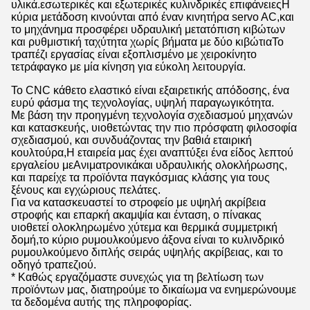
υλικά.εσωτερικές και εξωτερικές κυλινδρικές επιφάνειεςΗ
κύρια μετάδοση κινούνται από έναν κινητήρα servo AC,και
το μηχάνημα προσφέρει υδραυλική μετατόπιση κιβώτων
και ρυθμιστική ταχύτητα χωρίς βήματα με δύο κιβώτιαΤο
τραπέζι εργασίας είναι εξοπλισμένο με χειροκίνητο
τετράφαγκο με μία κίνηση για εύκολη λειτουργία.
Το CNC κάθετο ελαστικό είναι εξαιρετικής απόδοσης, ένα
ευρύ φάσμα της τεχνολογίας, υψηλή παραγωγικότητα.
Με βάση την προηγμένη τεχνολογία σχεδιασμού μηχανών
και κατασκευής, υιοθετώντας την πιο πρόσφατη φιλοσοφία
σχεδιασμού, και συνδυάζοντας την βαθιά εταιρική
κουλτούρα,Η εταιρεία μας έχει αναπτύξει ένα είδος λεπτού
εργαλείου με
Ανιματρονικά
και υδραυλικής ολοκλήρωσης,
και παρείχε τα προϊόντα παγκόσμιας κλάσης για τους
ξένους και εγχώριους πελάτες.
Για να κατασκευαστεί το στροφείο με υψηλή ακρίβεια
στροφής και επαρκή ακαμψία και ένταση, ο πίνακας
υιοθετεί ολοκληρωμένο χύτεμα και θερμικά συμμετρική
δομή,το κύριο ρυμουλκούμενο άξονα είναι το κυλινδρικό
ρυμουλκούμενο διπλής σειράς υψηλής ακρίβειας, και το
οδηγό τραπεζιού.
* Καθώς εργαζόμαστε συνεχώς για τη βελτίωση των
προϊόντων μας, διατηρούμε το δικαίωμα να ενημερώνουμε
τα δεδομένα αυτής της πληροφορίας.