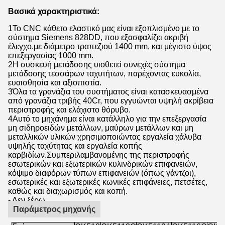
Βασικά χαρακτηριστικά:
1Το CNC κάθετο ελαστικό μας είναι εξοπλισμένο με το
σύστημα Siemens 828DD, που εξασφαλίζει ακριβή
έλεγχο.με διάμετρο τραπεζιού 1400 mm, και μέγιστο ύψος
επεξεργασίας 1000 mm.
2Η συσκευή μετάδοσης υιοθετεί συνεχές σύστημα
μετάδοσης τεσσάρων ταχυτήτων, παρέχοντας ευκολία,
ευαισθησία και αξιοπιστία.
3Όλα τα γρανάζια του συστήματος είναι κατασκευασμένα
από γρανάζια τριβής 40Cr, που εγγυώνται υψηλή ακρίβεια
περιστροφής και ελάχιστο θόρυβο.
4Αυτό το μηχάνημα είναι κατάλληλο για την επεξεργασία
μη σιδηροειδών μετάλλων, μαύρων μετάλλων και μη
μεταλλικών υλικών χρησιμοποιώντας εργαλεία χάλυβα
υψηλής ταχύτητας και εργαλεία κοπής
καρβιδίων.Συμπεριλαμβανομένης της περιστροφής
εσωτερικών και εξωτερικών κυλινδρικών επιφανειών,
κόψιμο διαφόρων τύπων επιφανειών (όπως γάντζοι),
εσωτερικές και εξωτερικές κωνικές επιφάνειες, πετσέτες,
καθώς και διαχωρισμός και κοπή.
- Δεν ξέρω.
Παράμετρος μηχανής