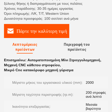
ξύλινης θήκης ή διαπραγμάτευση με τους πελάτες
Χρόνος παράδοσης: 30-35 ημέρες εργασίας
Όροι πληρωμής: Λ/Κ, Τ/Τ, Western Union
Δυνατότητα προσφοράς: 100 σετ/σετ ανά μήνα
Πάρτε την καλύτερη τιμή
Λεπτομέρειες
Περιγραφή του
προϊόντων
προϊόντος
Επισημαίνω:
Αυτοματοποιημένη Μίνι Στρογγυλομηχανή
,
Μηχανή CNC κάθετου στροφείου
,
Μικρό Cnc κατακόρυφο μηχανή γύρισμα
Μέγιστο μήκος του εργασιακού υλικού (mm):
2000
200 στροφές
Μέγιστη ταχύτητα περιστροφής (rp.m):
ανά λεπτό
Μεσαία
Ικανότητα επεξεργασίας:
βαρύτητα