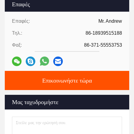
Επαφές
Επαφές:
Mr. Andrew
Τηλ.:
86-18939515188
Φαξ:
86-371-55553753
Επικοινωνήστε τώρα
Μας ταχυδρομήστε