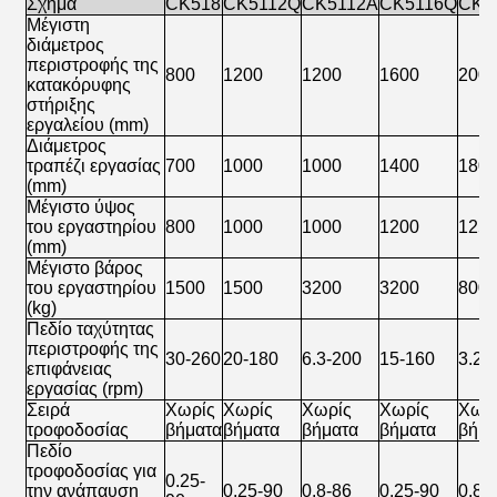
Σχήμα
CK518
CK5112Q
CK5112A
CK5116Q
CK5
Μέγιστη
διάμετρος
περιστροφής της
800
1200
1200
1600
200
κατακόρυφης
στήριξης
εργαλείου (mm)
Διάμετρος
τραπέζι εργασίας
700
1000
1000
1400
180
(mm)
Μέγιστο ύψος
του εργαστηρίου
800
1000
1000
1200
125
(mm)
Μέγιστο βάρος
του εργαστηρίου
1500
1500
3200
3200
800
(kg)
Πεδίο ταχύτητας
περιστροφής της
30-260
20-180
6.3-200
15-160
3.2-
επιφάνειας
εργασίας (rpm)
Σειρά
Χωρίς
Χωρίς
Χωρίς
Χωρίς
Χωρ
τροφοδοσίας
βήματα
βήματα
βήματα
βήματα
βήμα
Πεδίο
τροφοδοσίας για
0.25-
την ανάπαυση
0.25-90
0.8-86
0.25-90
0.8-