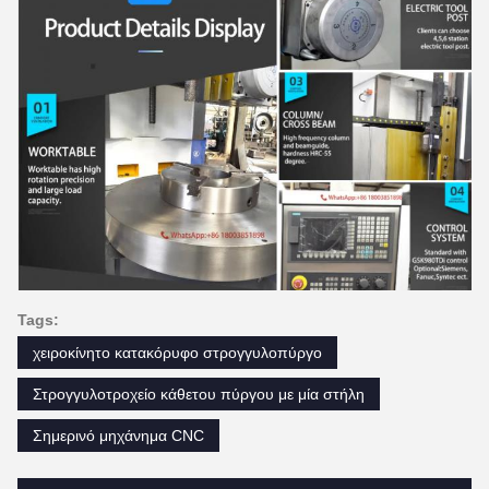
Tags:
χειροκίνητο κατακόρυφο στρογγυλοπύργο
Στρογγυλοτροχείο κάθετου πύργου με μία στήλη
Σημερινό μηχάνημα CNC