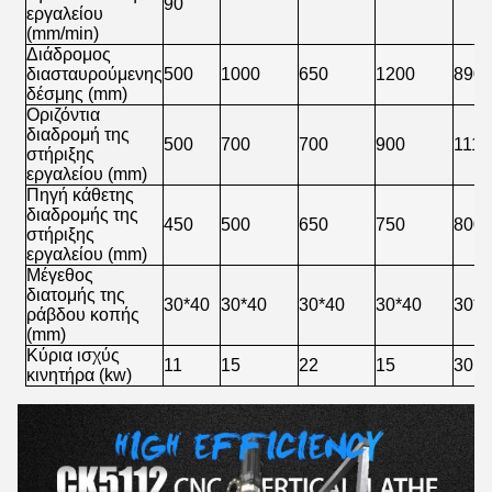
90
εργαλείου
(mm/min)
Διάδρομος
διασταυρούμενης
500
1000
650
1200
890
δέσμης (mm)
Οριζόντια
διαδρομή της
500
700
700
900
1115
στήριξης
εργαλείου (mm)
Πηγή κάθετης
διαδρομής της
450
500
650
750
800
στήριξης
εργαλείου (mm)
Μέγεθος
διατομής της
30*40
30*40
30*40
30*40
30*4
ράβδου κοπής
(mm)
Κύρια ισχύς
11
15
22
15
30
κινητήρα (kw)