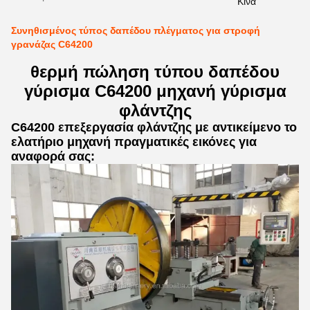
Κίνα
Συνηθισμένος τύπος δαπέδου πλέγματος για στροφή
γρανάζας C64200
θερμή πώληση τύπου δαπέδου
γύρισμα C64200 μηχανή γύρισμα
φλάντζης
C64200 επεξεργασία φλάντζης με αντικείμενο το
ελατήριο μηχανή πραγματικές εικόνες για
αναφορά σας: