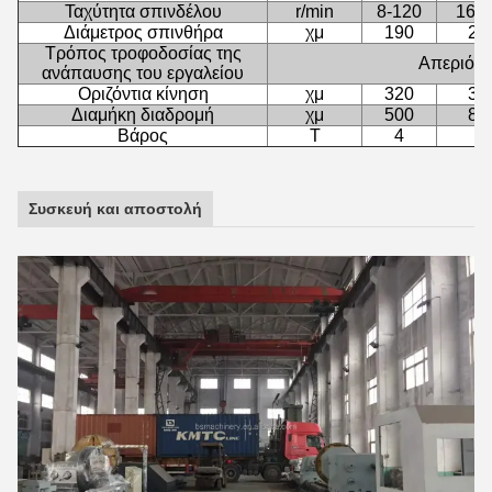
Ταχύτητα σπινδέλου
r/min
8-120
16-1
Διάμετρος σπινθήρα
χμ
190
20
Τρόπος τροφοδοσίας της
Απεριόρι
ανάπαυσης του εργαλείου
Οριζόντια κίνηση
χμ
320
32
Διαμήκη διαδρομή
χμ
500
80
Βάρος
Τ
4
5
Συσκευή και αποστολή