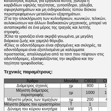
κατάλληλος κυρίως για εργαλεία κοπής χάλυβα ή
καρβιδίων υψηλής ταχύτητας, χυτοσίδηρο, χάλυβα,
σφυρηλατημάτων και μη σιδηροειδούς τύπου δίσκου
περιστρεφόμενων μεταλλικών εξαρτημάτων.
2Για την ολοκλήρωση των κυλινδρικών, κωνικών, τελικών,
αυλακώσεων και άλλων διαδικασιών μηχανικής, μπορεί να
ανταποκριθεί σε ένα μέρος της τραχιάς και λεπτής
στροφής.
3Όλα τα γρανάζια είναι ακριβά γειωμένα, με μεγάλη
διάρκεια ζωής και χαμηλό θόρυβο.
4Όλες οι οδοντόδρομοι είναι σβησμένες και σκληρές, τα
οδοντόδρομα είναι εξοπλισμένα με καλύμματα
προστασίας, απαλλαγμένα από τα τσιπ που πέφτουν στις
οδοντόδρομες, εξασφαλίζοντας την ακρίβεια και την
ταχύτητα τροφοδοσίας.
Τεχνικές παραμέτρους:
Άρθρο
Μονάδα
C6010
C60
Διάμετρος σχοινίς
χμ
800
14
Μέγιστη διάμετρος
χμ
1000
16
περιστροφής
Μέγιστο μήκος των τεμαχίων
χμ
200
40
Μέγιστο βάρος του εργαστηρίου
Τ
1
2
Δύναμη του κύριου κινητήρα
kW
15
11