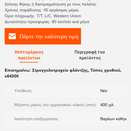
ξύλινης θήκης ή διαπραγμάτευση με τους πελάτες
Χρόνος παράδοσης: 45 εργάσιμες μέρες
Όροι πληρωμής: T/T, L/C, Western Union
Δυνατότητα προσφοράς: 80 σετ/σετ ανά μήνα
Πάρτε την καλύτερη τιμή
Λεπτομέρειες
Περιγραφή του
προϊόντων
προϊόντος
Επισημαίνω:
Στρογγυλοτροχείο φλάντζης
,
Τύπος γροθιού
,
c64200
Υπόθεση:
Νέο
Μέγιστο μήκος του εργασιακού υλικού (mm):
400 χιλ.
Ικανότητα επεξεργασίας:
Βαρέων καθηκό