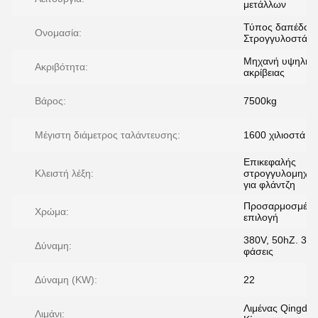
μετάλλων
Τύπος δαπέδου
Ονομασία:
Στρογγυλοστάτη
Μηχανή υψηλής
Ακριβότητα:
ακρίβειας
Βάρος:
7500kg
Μέγιστη διάμετρος ταλάντευσης:
1600 χιλιοστά
Επικεφαλής
Κλειστή λέξη:
στρογγυλομηχα
για φλάντζη
Προσαρμοσμένη
Χρώμα:
επιλογή
380V, 50hZ. 3
Δύναμη:
φάσεις
Δύναμη (KW):
22
Λιμένας Qingdao
Λιμάνι: