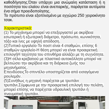
καθοδήγησης.Όταν υπάρχει μια ανώμαλη κατάσταση ή η
ποσότητα του ελαίου είναι ανεπαρκής, παράγεται αυτόματα
ένα σήμα προειδοποίησης.
Το πρότυπο είναι εξοπλισμένο με εγχώριο 250 χειροκίνητο
τσακ.
Χαρακτηριστικά:
(1) Το μηχάνημα μπορεί να επεξεργαστεί με ακρίβεια
εσωτερική ή εξωτερική διάμετρο, πρόσωπο, κωνικότητα,
τόξο και ίνες με υψηλή απόδοση.
(2)
Τυπικό εργαλείο
-
Το ποστ είναι 4 σταθμών, επίσης 6
σταθμών εργαλείο
-
Η θέση μπορεί να είναι προαιρετική
επιλογή
Η ταχύτητα του σπινθήρα αλλάζει με τη συχνότητα.
(3)
Η σέλα κρεβατιού με πλαστικό αυτοκόλλητο μπορεί να
βελτιώσει την ακρίβεια και τη διάρκεια ζωής του
μηχανήματος.
Επενδύσεις
Το σπιντέλο υποστηρίζεται από εισαγόμενα
ρουλεμάν.
(5)Συνήθως η μηχανή παρέχεται με τρυπάνι
τρυπάνι.Σύμφωνα με την προαιρετική επιλογή του πελάτη,
μπορεί επίσης να παρέχεται υδραυλική τρυπάνι ή
πνευματική τρυπάνι.