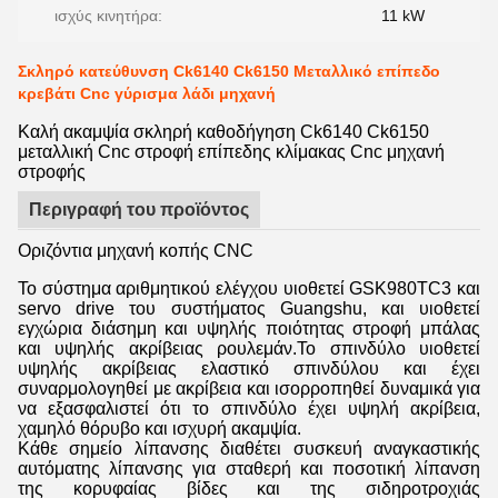
ισχύς κινητήρα:
11 kW
Σκληρό κατεύθυνση Ck6140 Ck6150 Μεταλλικό επίπεδο
κρεβάτι Cnc γύρισμα λάδι μηχανή
Καλή ακαμψία σκληρή καθοδήγηση Ck6140 Ck6150
μεταλλική Cnc στροφή επίπεδης κλίμακας Cnc μηχανή
στροφής
Περιγραφή του προϊόντος
Οριζόντια μηχανή κοπής CNC
Το σύστημα αριθμητικού ελέγχου υιοθετεί GSK980TC3 και
servo drive του συστήματος Guangshu, και υιοθετεί
εγχώρια διάσημη και υψηλής ποιότητας στροφή μπάλας
και υψηλής ακρίβειας ρουλεμάν.Το σπινδύλο υιοθετεί
υψηλής ακρίβειας ελαστικό σπινδύλου και έχει
συναρμολογηθεί με ακρίβεια και ισορροπηθεί δυναμικά για
να εξασφαλιστεί ότι το σπινδύλο έχει υψηλή ακρίβεια,
χαμηλό θόρυβο και ισχυρή ακαμψία.
Κάθε σημείο λίπανσης διαθέτει συσκευή αναγκαστικής
αυτόματης λίπανσης για σταθερή και ποσοτική λίπανση
της κορυφαίας βίδες και της σιδηροτροχιάς