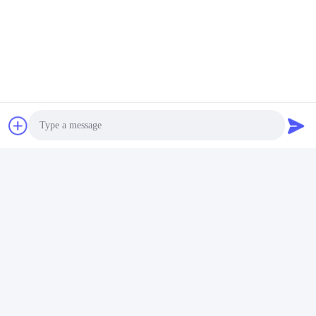
Photo
Video Call
Audio Call
Ηλεκτρικός πύργος 4 θέσεων: