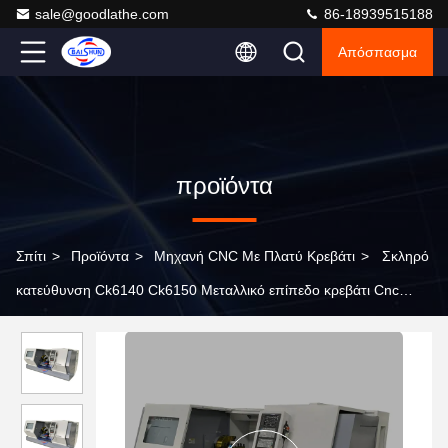
sale@goodlathe.com
86-18939515188
Απόσπασμα
προϊόντα
Σπίτι
>
Προϊόντα
>
Μηχανή CNC Με Πλατύ Κρεβάτι
>
Σκληρό
κατεύθυνση Ck6140 Ck6150 Μεταλλικό επίπεδο κρεβάτι Cnc
γύρισμα λάδι μηχανή