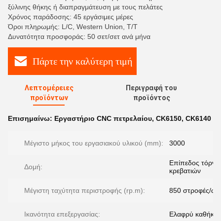
ξύλινης θήκης ή διαπραγμάτευση με τους πελάτες
Χρόνος παράδοσης: 45 εργάσιμες μέρες
Όροι πληρωμής: L/C, Western Union, T/T
Δυνατότητα προσφοράς: 50 σετ/σετ ανά μήνα
Πάρτε την καλύτερη τιμή
Λεπτομέρειες
Περιγραφή του
προϊόντων
προϊόντος
Επισημαίνω:
Εργαστήριο CNC πετρελαίου
,
CK6150
,
CK6140
Μέγιστο μήκος του εργασιακού υλικού (mm):
3000
Επίπεδος τόρνο
Δομή:
κρεβατιών
Μέγιστη ταχύτητα περιστροφής (rp.m):
850 στροφές/ώρ
Ικανότητα επεξεργασίας:
Ελαφρύ καθήκο